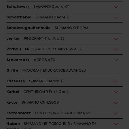
Schalthebel
SHIMANO Deore XT
Schaltzugaußenhülle
SHIMANO OT-SP41
Lenker
PROCRAFT Trail Pro 35
Vorbau
PROCRAFT Tour Deluxe 35 AICR
Steuersatz
ACROS AZX
Griffe
PROCRAFT ENDURANCE ADVANCED
Kassette
SHIMANO Deore XT
Kurbel
CENTURION R Pro II Gen4
Kette
SHIMANO CN-LG500
Kettenblatt
CENTURION R GUARD Gen4 36T
Naben
SHIMANO HB-TC500-15-B / SHIMANO FH-
TC500-HM-B