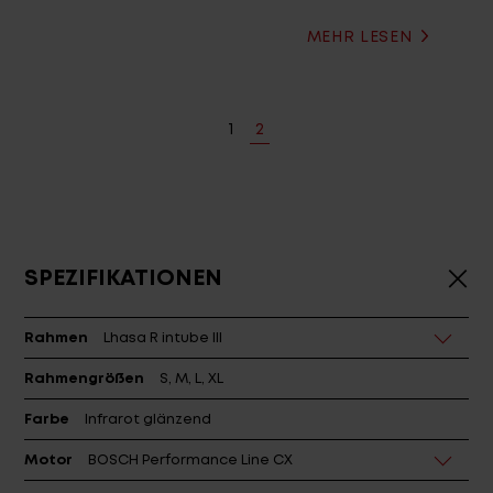
MEHR LESEN
1
2
SPEZIFIKATIONEN
Rahmen
Lhasa R intube III
Rahmengrößen
S, M, L, XL
Farbe
Infrarot glänzend
Motor
BOSCH Performance Line CX
Motorcover
Motorabdeckung CENTURION R PL CX