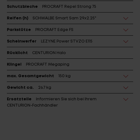
Reifen (h)
SCHWALBE Smart Sam 29x2.25"
Parkstütze
PROCRAFT Edge FS
Scheinwerfer
LEZYNE Power STVZO E115
Rücklicht
CENTURION Halo
Klingel
PROCRAFT Megaping
max. Gesamtgewicht
150 kg
Gewicht ca.
26.7 kg
Ersatzteile
Informieren Sie sich bei Ihrem
CENTURION-Fachhändler