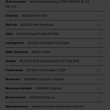
CR-041
Display
BOSCH Kiox 500
Switch
BOSCH Mini Remote
Akku
BOSCH PowerTube 800Wh
Ladegerät
BOSCH Standard Charger
Akku-Schloss
ABUS X-Plus
Gabel
SR SUNTOUR Mobie34 BOOST EQ 2CR
Federbein
SR SUNTOUR Edge X 2CR
Bremsen
SHIMANO Deore 4-Kolben
Bremsscheiben
SHIMANO Deore
Bremshebel
SHIMANO Deore
Speedsensor
Speed Sensor cable slim 815mm
Schaltwerk
SHIMANO Deore XT