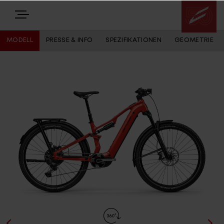
MODELL
PRESSE & INFO
SPEZIFIKATIONEN
GEOMETRIE
E-BIKES
BIKES
NEWS
EQUIPMENT
Highlights
Über uns