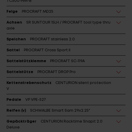
Felge
PROCRAFT MD25
Achsen
SR SUNTOUR 15LH / PROCRAFT tool type thru
axle
Speichen
PROCRAFT stainless 2.0
Sattel
PROCRAFT Cross Sport II
Sattelstützklemme
PROCRAFT SC-119A
Sattelstütze
PROCRAFT DROP Pro
Kettenstrebenschutz
CENTURION silent protection
V
Pedale
VP VPE-527
Reifen (v)
SCHWALBE Smart Sam 29x2.25"
Gepäckträger
CENTURION Racktime Snapit 2.0
Deluxe
Schutzbleche
PROCRAFT Repel Strong 75