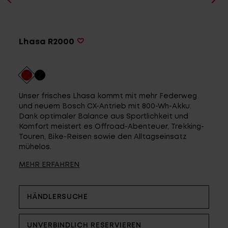
Service
Lhasa R2000
Stories
Partner
Unser frisches Lhasa kommt mit mehr Federweg
und neuem Bosch CX-Antrieb mit 800-Wh-Akku.
Dank optimaler Balance aus Sportlichkeit und
Komfort meistert es Offroad-Abenteuer, Trekking-
Touren, Bike-Reisen sowie den Alltagseinsatz
Top-Links
mühelos.
Finde dein Bike
MEHR ERFAHREN
Jetzt zu unserem Newsletter anmelden
Karriere bei CENTURION
HÄNDLERSUCHE
Händlersuche
Wir sind Qualität
UNVERBINDLICH RESERVIEREN