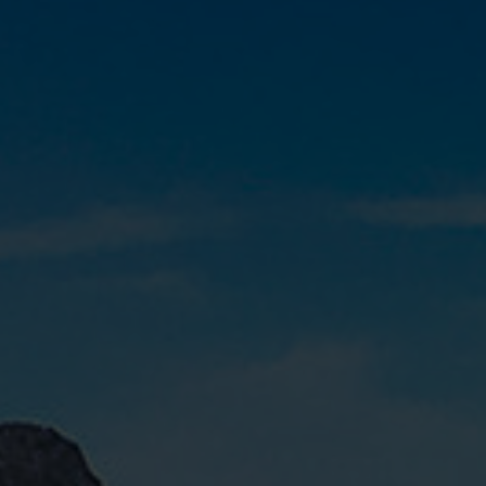
Service
Stories
Partner
Top-Links
Finde dein Bike
Jetzt zu unserem Newsletter anmelden
Karriere bei CENTURION
Händlersuche
Wir sind Qualität