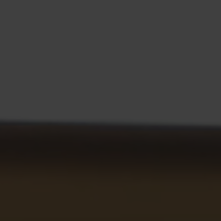
Service
Stories
Partner
Top-Links
Finde dein Bike
Jetzt zu unserem Newsletter anmelden
Karriere bei CENTURION
Händlersuche
Wir sind Qualität