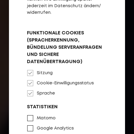
jederzeit im Datenschutz ändern/
widerrufen.
FUNKTIONALE COOKIES
(SPRACHERKENNUNG,
BÜNDELUNG SERVERANFRAGEN
UND SICHERE
DATENÜBERTRAGUNG)
Sitzung
Cookie-Einwilligungsstatus
DESIGN, PERFECTION AND QUALITY
Sprache
STATISTIKEN
WIR SIND QUALITÄT
Matomo
Google Analytics