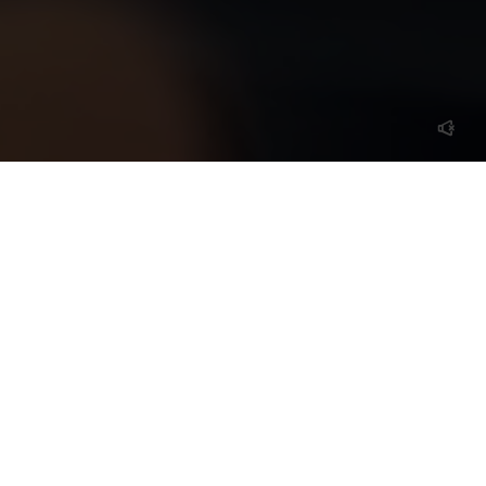
UNSERE MISSION
WIR STEHEN FÜR FAHRRÄDER, DIE
ZUVERLÄSSIG ANS ZIEL BRINGEN,
GANZHEITLICH DURCHDACHT SIND UND
DURCH ZEITLOSES DESIGN, AKTUELLSTE
TECHNIK UND HERAUSRAGENDE
LANGLEBIGKEIT BEGEISTERN.