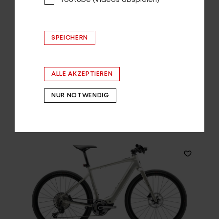
SPEICHERN
ALLE AKZEPTIEREN
NUR NOTWENDIG
Zeige
1-6
von
6
Einträgen.