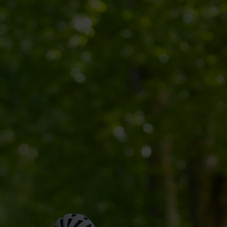
Service
Stories
Partner
Top-Links
Finde dein Bike
Jetzt zu unserem Newsletter anmelden
Karriere bei CENTURION
Händlersuche
Wir sind Qualität