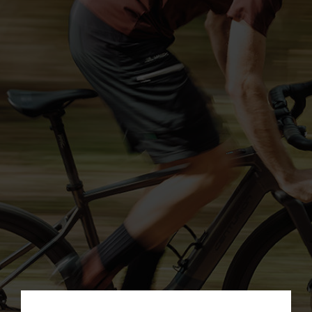
Service
Stories
Partner
Top-Links
Finde dein Bike
Jetzt zu unserem Newsletter anmelden
Karriere bei CENTURION
Händlersuche
Wir sind Qualität