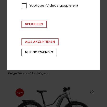
Youtube (Videos abspielen)
SPEICHERN
ALLE AKZEPTIEREN
SORTIEREN
NUR NOTWENDIG
ZURÜCKSETZEN
ALLE MODELLE
Zeige
1-6
von
6
Einträgen.