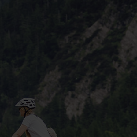
Service
Stories
Partner
Top-Links
Finde dein Bike
Jetzt zu unserem Newsletter anmelden
Karriere bei CENTURION
Händlersuche
Wir sind Qualität