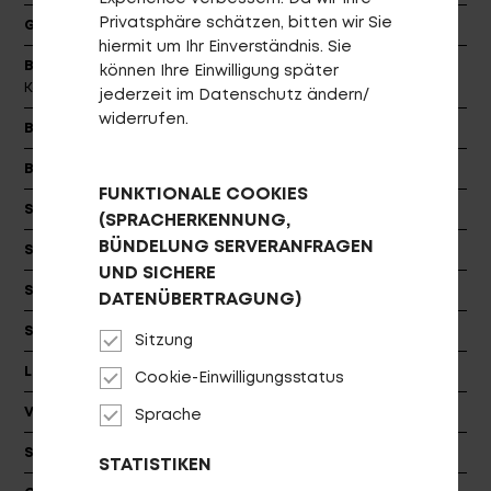
Privatsphäre schätzen, bitten wir Sie
Gabel
SR SUNTOUR XCR34X-BOOST Air
hiermit um Ihr Einverständnis. Sie
Bremsen
TEKTRO ORION 4-Kolben / TEKTRO Orion 4-
können Ihre Einwilligung später
Kolben
jederzeit im Datenschutz ändern/
widerrufen.
Bremsscheiben
TEKTRO RC03E / TEKTRO RC03E-S
Bremshebel
TEKTRO Orion
FUNKTIONALE COOKIES
Speedsensor
Speed Sensor cable slim 615 mm
(SPRACHERKENNUNG,
BÜNDELUNG SERVERANFRAGEN
Schaltwerk
SHIMANO CUES
UND SICHERE
Schalthebel
SHIMANO CUES
DATENÜBERTRAGUNG)
Schaltzugaußenhülle
SHIMANO OT-SP41
Sitzung
Lenker
PROCRAFT Trail Pro 35
Cookie-Einwilligungsstatus
Vorbau
PROCRAFT Tour Deluxe 35 AICR
Sprache
Steuersatz
ACROS AZX
STATISTIKEN