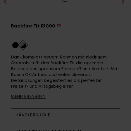
Service
Backfire Fit R1000
Stories
Partner
Dank komplett neuem Rahmen mit niedrigem
Oberrohr trifft das Backfire Fit die optimale
Balance aus sportivem Fahrspaß und Komfort. Mit
Bosch CX-Antrieb und vielen cleveren
Top-Links
Detaillösungen begeistert es als perfekter
Freizeit- und Alltagsbegleiter.
Finde dein Bike
MEHR ERFAHREN
Jetzt zu unserem Newsletter anmelden
Karriere bei CENTURION
HÄNDLERSUCHE
Händlersuche
Wir sind Qualität