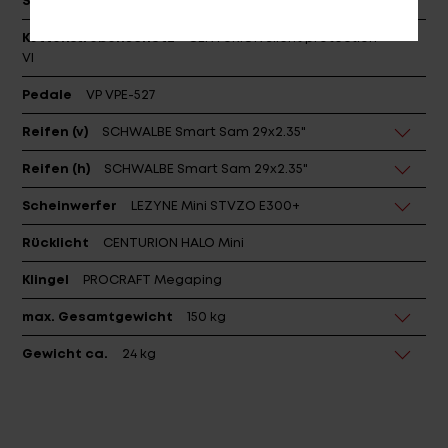
Sattelstütze
PROCRAFT DROP Comp
Kettenstrebenschutz
CENTURION silent protection
VI
Pedale
VP VPE-527
Reifen (v)
SCHWALBE Smart Sam 29x2.35"
Reifen (h)
SCHWALBE Smart Sam 29x2.35"
Scheinwerfer
LEZYNE Mini STVZO E300+
Rücklicht
CENTURION HALO Mini
Klingel
PROCRAFT Megaping
max. Gesamtgewicht
150 kg
Gewicht ca.
24 kg