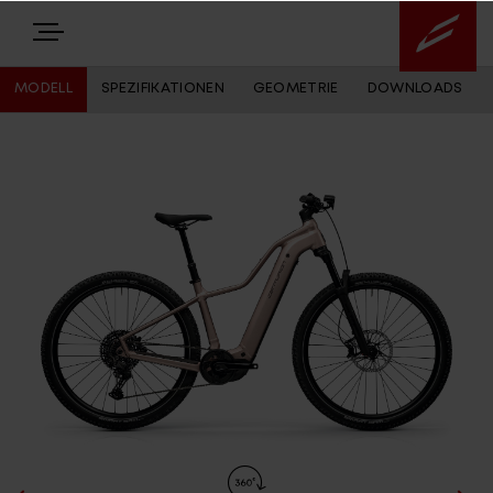
MODELL
SPEZIFIKATIONEN
GEOMETRIE
DOWNLOADS
E-BIKES
BIKES
NEWS
EQUIPMENT
Highlights
Über uns