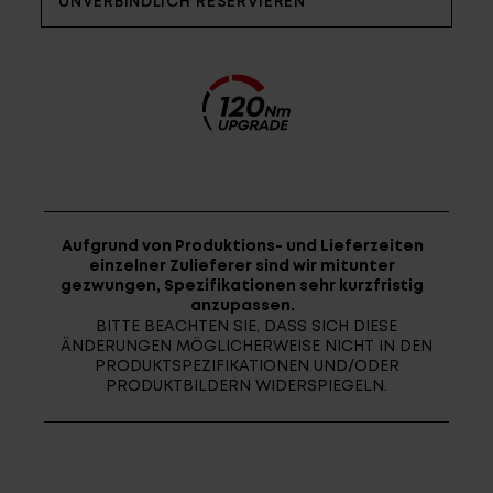
UNVERBINDLICH RESERVIEREN
Fragen - Antworten / FAQ
Finde die richtige Rahmengröße
Aufgrund von Produktions- und Lieferzeiten
einzelner Zulieferer sind wir mitunter
gezwungen, Spezifikationen sehr kurzfristig
anzupassen.
BITTE BEACHTEN SIE, DASS SICH DIESE
ÄNDERUNGEN MÖGLICHERWEISE NICHT IN DEN
PRODUKTSPEZIFIKATIONEN UND/ODER
PRODUKTBILDERN WIDERSPIEGELN.