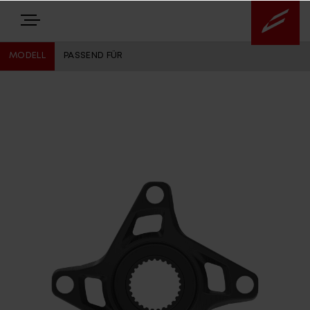
MODELL
PASSEND FÜR
E-BIKES
BIKES
NEWS
EQUIPMENT
Highlights
Über uns