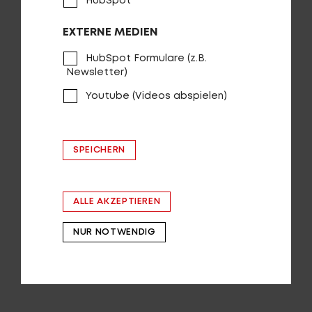
HubSpot
EXTERNE MEDIEN
HubSpot Formulare (z.B.
Login
de-DE
Newsletter)
Youtube (Videos abspielen)
HÄNDLERSUCHE
SPEICHERN
NO POGO SL R6000I
ALLE AKZEPTIEREN
NUR NOTWENDIG