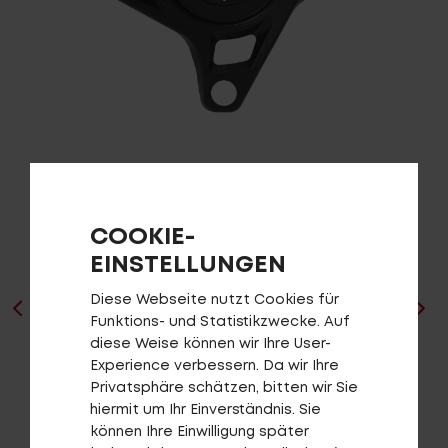
Service
Stories
Partner
COOKIE-
EINSTELLUNGEN
Top-Links
Diese Webseite nutzt Cookies für
Finde dein Bike
Funktions- und Statistikzwecke. Auf
Jetzt zu unserem Newsletter anmelden
diese Weise können wir Ihre User-
Experience verbessern. Da wir Ihre
Spider No Pogo SL
Karriere bei CENTURION
Privatsphäre schätzen, bitten wir Sie
Händlersuche
hiermit um Ihr Einverständnis. Sie
Wir sind Qualität
können Ihre Einwilligung später