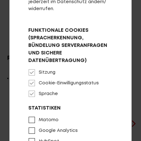
Fragen - Antworten / FAQ
jederzeit im Datenschutz ändern/
widerrufen.
Finde die richtige Rahmengröße
HÄNDLERSUCHE
FUNKTIONALE COOKIES
(SPRACHERKENNUNG,
BÜNDELUNG SERVERANFRAGEN
UND SICHERE
PASSEND FÜR
SPEZIFIKATIONEN
DATENÜBERTRAGUNG)
Sitzung
No Pogo SL
Cookie-Einwilligungsstatus
Sprache
STATISTIKEN
Passend zu Modell:
Matomo
ALLE ANSEHEN
Google Analytics