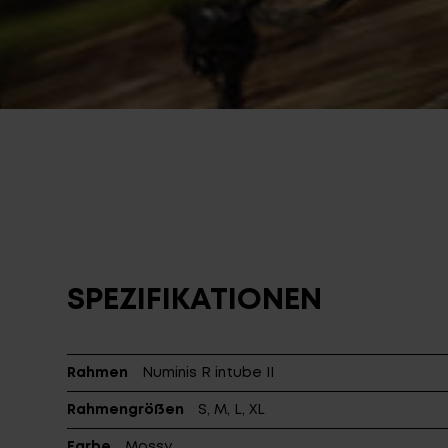
SPEZIFIKATIONEN
Rahmen
Numinis R intube II
Rahmengrößen
S, M, L, XL
Farbe
Mossy