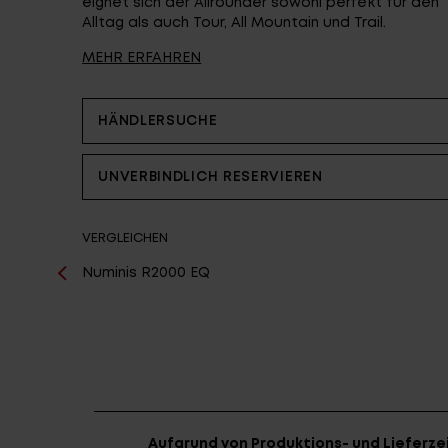
eignet sich der Allrounder sowohl perfekt für den
Partner
Alltag als auch Tour, All Mountain und Trail.
MEHR ERFAHREN
HÄNDLERSUCHE
UNVERBINDLICH RESERVIEREN
VERGLEICHEN
Numinis R2000 EQ
Aufgrund von Produktions- und Lieferzei