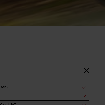
 Gen4
Gen4 36T