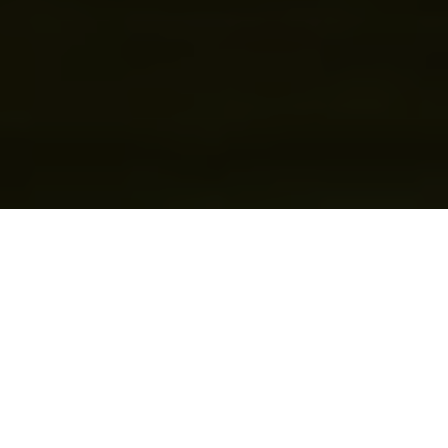
Für Genießer, Pendler und Abenteurer
Unser beliebtes All-Terrain-E-Bike überzeugt in den
unterschiedlichsten Situationen – vom täglichen Einsatz
bis hin zu unvergesslichen Abenteuern. Ausgestattet
mit dem smarten und kraftvollen Bosch CX-Antrieb und