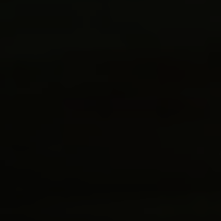
Service
Stories
Partner
Top-Links
Finde dein Bike
Jetzt zu unserem Newsletter anmelden
Karriere bei CENTURION
Händlersuche
Wir sind Qualität