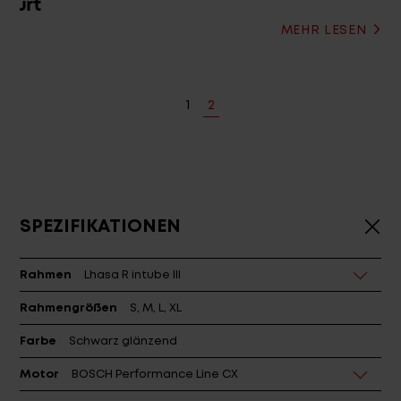
MEHR LESEN
1
2
SPEZIFIKATIONEN
Rahmen
Lhasa R intube III
Rahmengrößen
S, M, L, XL
Farbe
Schwarz glänzend
Motor
BOSCH Performance Line CX
Motorcover
Motorabdeckung CENTURION R PL CX