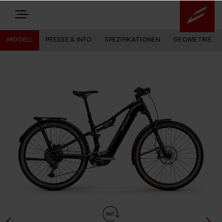
MODELL
PRESSE & INFO
SPEZIFIKATIONEN
GEOMETRIE
E-BIKES
BIKES
NEWS
EQUIPMENT
Highlights
Über uns