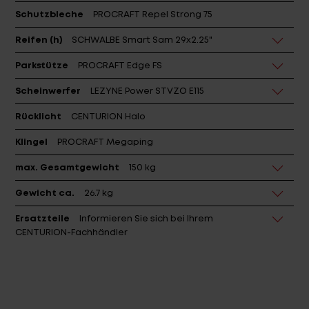
Reifen (h)
SCHWALBE Smart Sam 29x2.25"
Parkstütze
PROCRAFT Edge FS
Scheinwerfer
LEZYNE Power STVZO E115
Rücklicht
CENTURION Halo
Klingel
PROCRAFT Megaping
max. Gesamtgewicht
150 kg
Gewicht ca.
26.7 kg
Ersatzteile
Informieren Sie sich bei Ihrem
CENTURION-Fachhändler