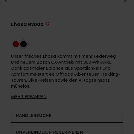
Service
Lhasa R2000
Stories
Partner
Unser frisches Lhasa kommt mit mehr Federweg
und neuem Bosch CX-Antrieb mit 800-Wh-Akku.
Dank optimaler Balance aus Sportlichkeit und
Komfort meistert es Offroad-Abenteuer, Trekking-
Touren, Bike-Reisen sowie den Alltagseinsatz
Top-Links
mühelos.
Finde dein Bike
MEHR ERFAHREN
Jetzt zu unserem Newsletter anmelden
Karriere bei CENTURION
HÄNDLERSUCHE
Händlersuche
Wir sind Qualität
UNVERBINDLICH RESERVIEREN