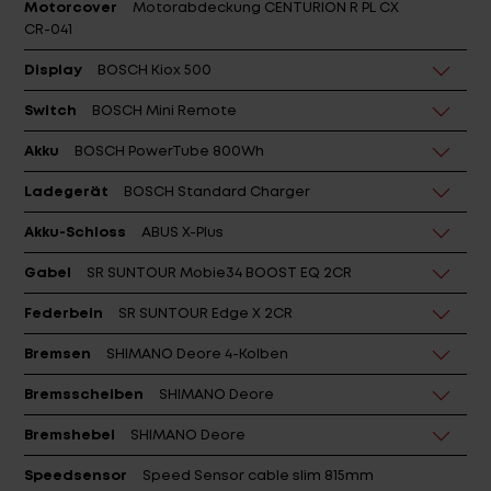
CR-041
Display
BOSCH Kiox 500
Switch
BOSCH Mini Remote
Akku
BOSCH PowerTube 800Wh
Ladegerät
BOSCH Standard Charger
Akku-Schloss
ABUS X-Plus
Gabel
SR SUNTOUR Mobie34 BOOST EQ 2CR
Federbein
SR SUNTOUR Edge X 2CR
Bremsen
SHIMANO Deore 4-Kolben
Bremsscheiben
SHIMANO Deore
Bremshebel
SHIMANO Deore
Speedsensor
Speed Sensor cable slim 815mm
Schaltwerk
SHIMANO Deore XT