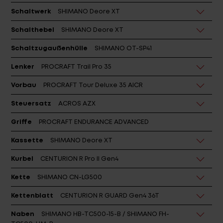
Schalthebel
SHIMANO Deore XT
Schaltzugaußenhülle
SHIMANO OT-SP41
Lenker
PROCRAFT Trail Pro 35
Vorbau
PROCRAFT Tour Deluxe 35 AICR
Steuersatz
ACROS AZX
Griffe
PROCRAFT ENDURANCE ADVANCED
Kassette
SHIMANO Deore XT
Kurbel
CENTURION R Pro II Gen4
Kette
SHIMANO CN-LG500
Kettenblatt
CENTURION R GUARD Gen4 36T
Naben
SHIMANO HB-TC500-15-B / SHIMANO FH-
TC500-HM-B