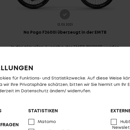
12.03.2021
No Pogo F2600i überzeugt in der EMTB
In der aktuellen Ausgabe der EMTB (01/2021) wurden
neun aktuelle Touren-Fullys
mehr
ELLUNGEN
ies für Funktions- und Statistikzwecke. Auf diese Weise könn
wir Ihre Privatsphäre schätzen, bitten wir Sie hiermit um Ihr E
jederzeit im Datenschutz ändern/ widerrufen.
S
STATISTIKEN
EXTERN
Matomo
HubS
NFRAGEN
Newslet