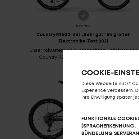
19.03.2021
Country R2600i mit „Sehr gut“ im großen
Elektrobike-Test 2021
Unser robuster und durchdachter Tiefeinsteiger
Country R2600i konnte im großen
mehr
COOKIE-EINST
Diese Webseite nutzt Cook
Experience verbessern. Da 
Ihre Einwilligung später 
FUNKTIONALE COOKIE
(SPRACHERKENNUNG,
BÜNDELUNG SERVERA