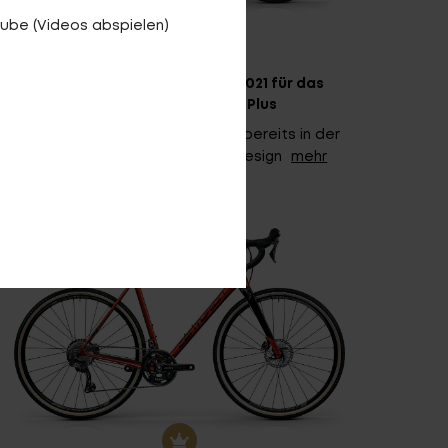
ube (Videos abspielen)
19.01.2021
Design & Innovation Award 2021 für das
neue E-Fire City R960i Plus
Nachdem das No Pogo F3600i bereits in der
Kategorie „E-MTB“ mit dem Design
mehr