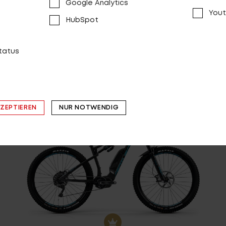
Google Analytics
Yout
HubSpot
29.01.2021
Country R2600i mit „Sehr gut“ im großen
status
ElektroRad E-Bike-Test 2021
t
Nachdem der Vorgänger E-Fire Country bereits für
Furore sorgte und mehrfach
mehr
KZEPTIEREN
NUR NOTWENDIG