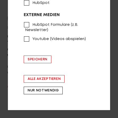
HubSpot
EXTERNE MEDIEN
HubSpot Formulare (z.B.
30.07.2026
Newsletter)
Country R2000 LX ABS: „Dieser
Youtube (Videos abspielen)
Tiefeinsteiger ist der wohl beste, der
aktuell auf dem Markt angeboten
wird“
SPEICHERN
Country R2000 LX ABS: „Dieser Tiefeinsteiger ist der
wohl beste, der aktuell
mehr
ALLE AKZEPTIEREN
ALLE NEWS ANSEHEN
NUR NOTWENDIG