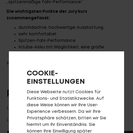
Fragen - Antworten / FAQ
„spitzenmäßige Fahr-Performance“.
Finde die richtige Rahmengröße
Die wichtigsten Punkte der Jury kurz
zusammengefasst:
durchdachte, hochwertige Ausstattung
sehr komfortabel
Spitzen-Fahr-Performance
Intube-Akku mit Möglichkeit, eine große
Trinkflasche im Rahmendreieck unterzubringen
Info zum Design & Innovation Award gibt es
hier
.
COOKIE-
EINSTELLUNGEN
PRODUKT ANSEHEN
Diese Webseite nutzt Cookies für
Funktions- und Statistikzwecke. Auf
diese Weise können wir Ihre User-
LHASA E R2600I EQ 2021
Experience verbessern. Da wir Ihre
Privatsphäre schätzen, bitten wir Sie
LHASA E R2600I / 2500I EQ 2020
hiermit um Ihr Einverständnis. Sie
können Ihre Einwilligung später