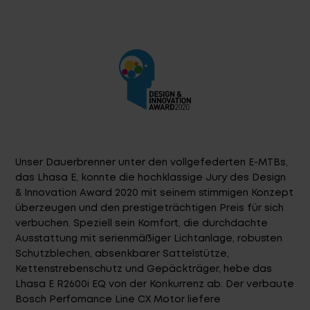
Service
Stories
Partner
Unser Dauerbrenner unter den vollgefederten E-MTBs,
das Lhasa E, konnte die hochklassige Jury des Design
Top-Links
& Innovation Award 2020 mit seinem stimmigen Konzept
überzeugen und den prestigeträchtigen Preis für sich
Finde dein Bike
verbuchen. Speziell sein Komfort, die durchdachte
Jetzt zu unserem Newsletter anmelden
Ausstattung mit serienmäßiger Lichtanlage, robusten
Schutzblechen, absenkbarer Sattelstütze,
Karriere bei CENTURION
Kettenstrebenschutz und Gepäckträger, hebe das
Händlersuche
Lhasa E R2600i EQ von der Konkurrenz ab. Der verbaute
Wir sind Qualität
Bosch Perfomance Line CX Motor liefere