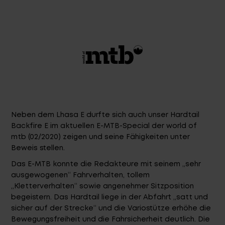
Service
Stories
Partner
Neben dem Lhasa E durfte sich auch unser Hardtail
Backfire E im aktuellen E-MTB-Special der world of
mtb (02/2020) zeigen und seine Fähigkeiten unter
Top-Links
Beweis stellen.
Finde dein Bike
Das E-MTB konnte die Redakteure mit seinem „sehr
Jetzt zu unserem Newsletter anmelden
ausgewogenen“ Fahrverhalten, tollem
Karriere bei CENTURION
„Kletterverhalten“ sowie angenehmer Sitzposition
begeistern. Das Hardtail liege in der Abfahrt „satt und
Händlersuche
sicher auf der Strecke“ und die Variostütze erhöhe die
Wir sind Qualität
Bewegungsfreiheit und die Fahrsicherheit deutlich. Die