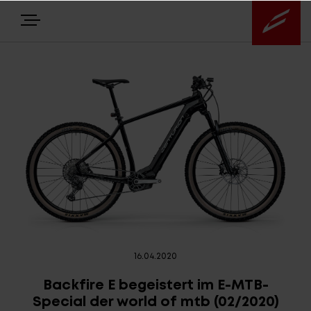
E-BIKES
BIKES
NEWS
EQUIPMENT
Highlights
16.04.2020
Backfire E begeistert im E-MTB-
Über uns
Special der world of mtb (02/2020)