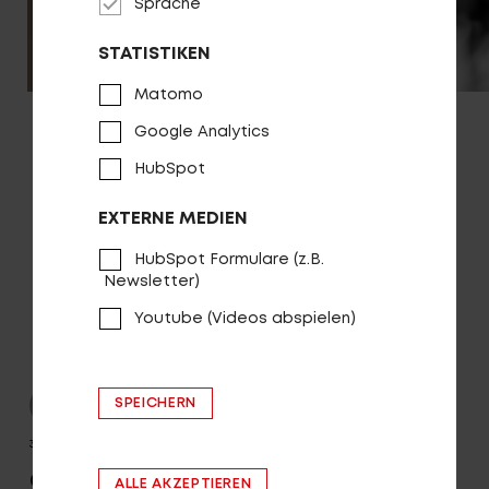
Sprache
STATISTIKEN
Matomo
Google Analytics
HubSpot
EXTERNE MEDIEN
HubSpot Formulare (z.B.
Newsletter)
Youtube (Videos abspielen)
SPEICHERN
30.07.2026
Country R2000 LX ABS: „Dieser
ALLE AKZEPTIEREN