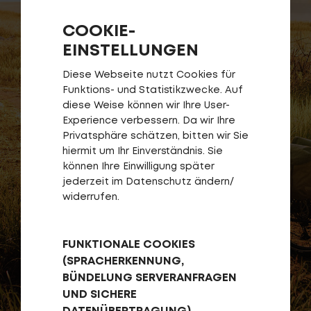
Service
COOKIE-
EINSTELLUNGEN
Stories
Diese Webseite nutzt Cookies für
Funktions- und Statistikzwecke. Auf
diese Weise können wir Ihre User-
Partner
Experience verbessern. Da wir Ihre
Privatsphäre schätzen, bitten wir Sie
hiermit um Ihr Einverständnis. Sie
können Ihre Einwilligung später
jederzeit im Datenschutz ändern/
Top-Links
widerrufen.
Finde dein Bike
Jetzt zu unserem Newsletter anmelden
FUNKTIONALE COOKIES
Karriere bei CENTURION
(SPRACHERKENNUNG,
Händlersuche
BÜNDELUNG SERVERANFRAGEN
UND SICHERE
Wir sind Qualität
DATENÜBERTRAGUNG)