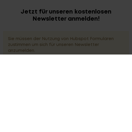
Jetzt für unseren kostenlosen
Newsletter anmelden!
Sie müssen der Nutzung von Hubspot Formularen
zustimmen um sich für unseren Newsletter
anzumelden.
ZUSTIMMEN
EINSTELLUNGEN ÖFFNEN