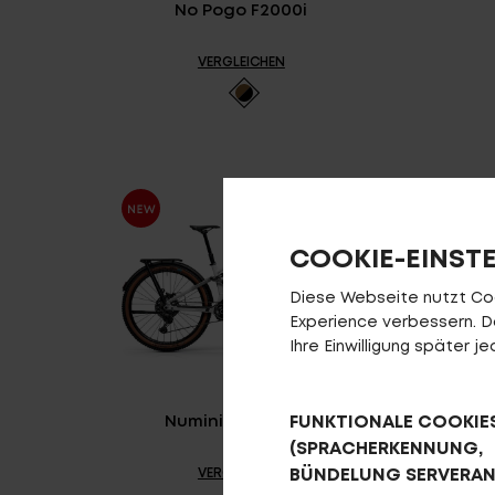
No Pogo F2000i
VERGLEICHEN
COOKIE-EINST
Diese Webseite nutzt Cook
Experience verbessern. Da 
Ihre Einwilligung später 
Numinis R2000 EQ
FUNKTIONALE COOKIE
(SPRACHERKENNUNG,
BÜNDELUNG SERVERA
VERGLEICHEN