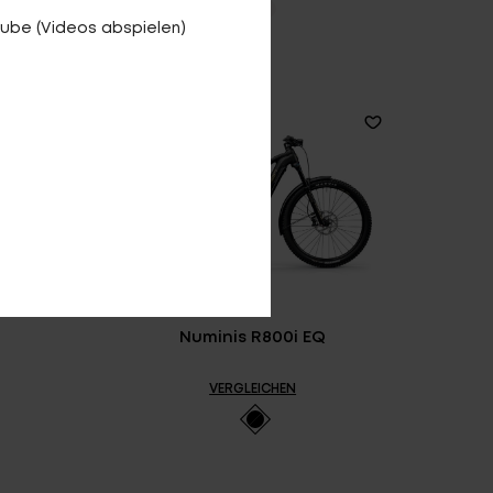
ube (Videos abspielen)
Numinis R800i EQ
VERGLEICHEN