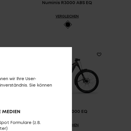
S
Numinis R3000 ABS EQ
VERGLEICHEN
en wir Ihre User-
inverständnis. Sie können
E MEDIEN
Numinis R2000 EQ
pot Formulare (z.B.
VERGLEICHEN
ter)