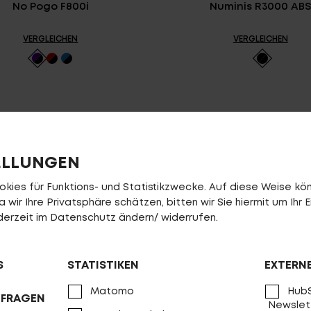
No Pogo F800i
Numinis R3000 AB
VERGLEICHEN
VERGLEICHEN
ELLUNGEN
ies für Funktions- und Statistikzwecke. Auf diese Weise könn
wir Ihre Privatsphäre schätzen, bitten wir Sie hiermit um Ihr E
jederzeit im Datenschutz ändern/ widerrufen.
S
Numinis R2000
STATISTIKEN
Numinis R2000
EXTERN
Matomo
HubS
NFRAGEN
VERGLEICHEN
VERGLEICHEN
Newslet