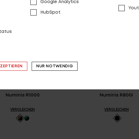
Google Analytics
Yout
HubSpot
status
KZEPTIEREN
NUR NOTWENDIG
Numinis R1000
Numinis R800i
VERGLEICHEN
VERGLEICHEN