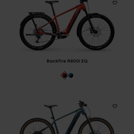
Backfire R800i EQ