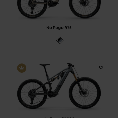
Service
Stories
No Pogo R76
Partner
Top-Links
Finde dein Bike
Jetzt zu unserem Newsletter anmelden
Karriere bei CENTURION
Händlersuche
Wir sind Qualität