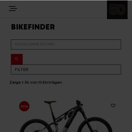
BIKEFINDER
E-BIKES
BIKES
NEWS
EQUIPMENT
Zeige
1-36
von
111
Einträgen.
Highlights
Über uns