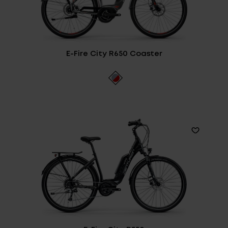
Service
Stories
E-Fire City R650 Coaster
Partner
Top-Links
Finde dein Bike
Jetzt zu unserem Newsletter anmelden
Karriere bei CENTURION
Händlersuche
Wir sind Qualität