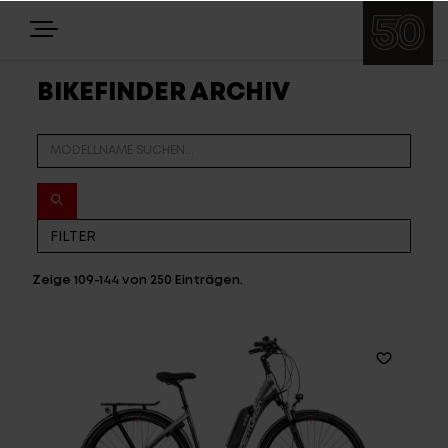
BIKEFINDER ARCHIV
E-BIKES
BIKES
NEWS
EQUIPMENT
Zeige
109-144
von
250
Einträgen.
Highlights
Über uns