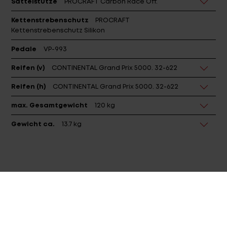
Sattelstütze
PROCRAFT Carbon Race Off.
Kettenstrebenschutz
PROCRAFT
Kettenstrebenschutz Silikon
Pedale
VP-993
Reifen (v)
CONTINENTAL Grand Prix 5000. 32-622
Reifen (h)
CONTINENTAL Grand Prix 5000. 32-622
max. Gesamtgewicht
120 kg
Gewicht ca.
13.7 kg