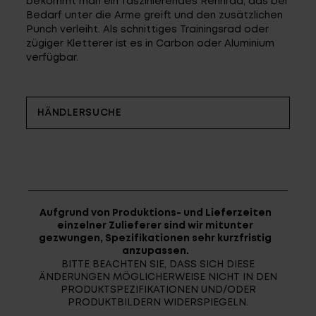
bekommt man ein faszinierendes Rennrad, das bei
Fragen - Antworten / FAQ
Bedarf unter die Arme greift und den zusätzlichen
Finde die richtige Rahmengröße
Punch verleiht. Als schnittiges Trainingsrad oder
zügiger Kletterer ist es in Carbon oder Aluminium
verfügbar.
HÄNDLERSUCHE
Aufgrund von Produktions- und Lieferzeiten
einzelner Zulieferer sind wir mitunter
gezwungen, Spezifikationen sehr kurzfristig
anzupassen.
BITTE BEACHTEN SIE, DASS SICH DIESE
ÄNDERUNGEN MÖGLICHERWEISE NICHT IN DEN
PRODUKTSPEZIFIKATIONEN UND/ODER
PRODUKTBILDERN WIDERSPIEGELN.