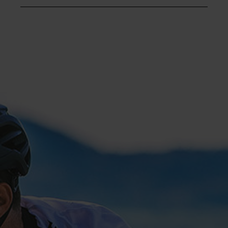
Login
de-DE
HÄNDLERSUCHE