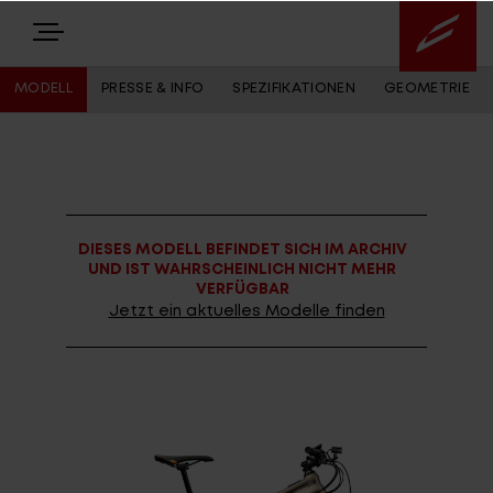
MODELL
PRESSE & INFO
SPEZIFIKATIONEN
GEOMETRIE
E-BIKES
BIKES
DIESES MODELL BEFINDET SICH IM ARCHIV
NEWS
UND IST WAHRSCHEINLICH NICHT MEHR
VERFÜGBAR
EQUIPMENT
Jetzt ein aktuelles Modelle finden
Highlights
Über uns