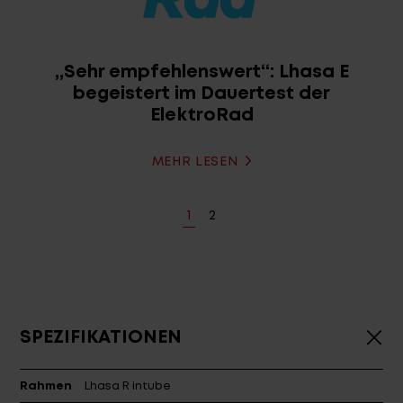
empfehlenswert“: Lhasa E
Lhasa E 
istert im Dauertest der
Elekt
ElektroRad
MEHR LESEN
1
2
Login
de-DE
HÄNDLERSUCHE
SPEZIFIKATIONEN
Rahmen
Lhasa R intube