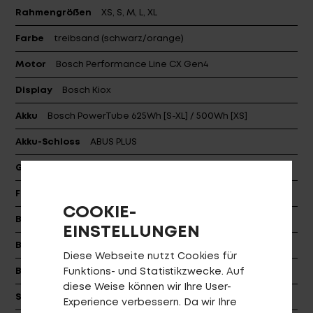
Rahmengrößen
XS, S, M, L, XL
Farbe
treibsand (schwarz/orange)
Motor
Bosch Performance Line CX Gen4
Display
Bosch Kiox
Akku
Bosch PowerTube 625Wh [S-XL] / 500Wh [XS]
Akku-Schloss
ABUS PLUS
Gabel
SR Suntour Axon34 LORC
Federbein
SR Suntour EDGE LOR8 165x38
COOKIE-
Bremsen
Shimano BR-M7100
EINSTELLUNGEN
Bremsscheiben
SM-RT70 203/203 CL
Diese Webseite nutzt Cookies für
Bremshebel
Shimano BL-M7100
Funktions- und Statistikzwecke. Auf
diese Weise können wir Ihre User-
Schaltwerk
Shimano RD-M8100-SGS
Experience verbessern. Da wir Ihre