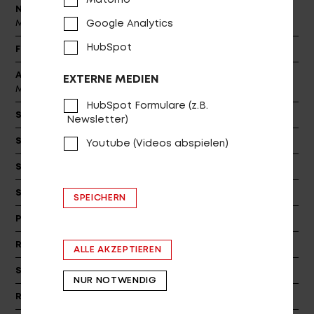
Matomo
Naben
Shimano HB-M7110-B, 32H CL / Shimano FH-
M7110-B, 32H CL
Google Analytics
HubSpot
Felge
PROCRAFT by Alexrims MPD23, IW23
Achsen
SR Suntour Thru-axle 15x110 / Shimano AX-
EXTERNE MEDIEN
MT500 12x148 mm
HubSpot Formulare (z.B.
Speichen
Stainless 2.0
Newsletter)
Sattel
PROCRAFT RACE
Youtube (Videos abspielen)
Sattelstützklemme
PROCRAFT XC-68, dia: 34.9
Sattelstütze
PROCRAFT AL PRO DROP dia: 30.9
SPEICHERN
Pedale
VPE-992A
Reifen (v)
Schwalbe Smart Sam, 57-584/622, Reflex
ALLE AKZEPTIEREN
Scheinwerfer
Lezyne Power E115, 310 lm
NUR NOTWENDIG
Rücklicht
Lezyne Femto