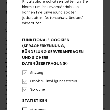
Privatsphäre schätzen, bitten wir Sie
Schalthebel
Shimano SL-M7100-IR
hiermit um Ihr Einverständnis. Sie
können Ihre Einwilligung später
Schaltzugaußenhülle
Shimano OT-SP41
jederzeit im Datenschutz ändern/
Lenker
PROCRAFT RISER PRO
widerrufen.
Vorbau
PROCRAFT AL COMP, dia: 31.8 7°
FUNKTIONALE COOKIES
Vorbaulänge
60L [XS], 70L [S], 80L [M], 90L [L], 100L [XL]
(SPRACHERKENNUNG,
Steuersatz
FSA NO.55R SB 1.5"
BÜNDELUNG SERVERANFRAGEN
UND SICHERE
Griffe
PROCRAFT Standard / Clamp
DATENÜBERTRAGUNG)
Kassette
Shimano CS-M7100-12 10-51T
Sitzung
Kurbel
Centurion Pro Gen4. matt schwarz / Alu
gebürstet
Cookie-Einwilligungsstatus
Sprache
Kette
Shimano CN-M7100
Kettenblatt
Centurion Gen4, direct mount,
STATISTIKEN
36T[27.5"], 34T[29"]