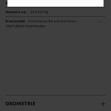
max. Gesamtgewicht
150 kg
Gewicht ca.
23.7/22.7 kg
Ersatzteile
Informieren Sie sich bei Ihrem
CENTURION-Fachhändler
GEOMETRIE