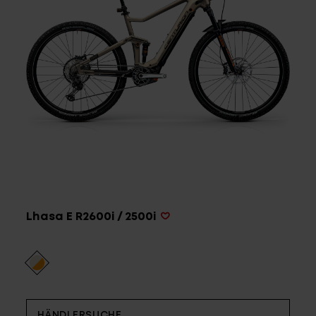
Service
Stories
Partner
Top-Links
Lhasa E R2600i / 2500i
Finde dein Bike
Jetzt zu unserem Newsletter anmelden
Karriere bei CENTURION
Händlersuche
Wir sind Qualität
HÄNDLERSUCHE