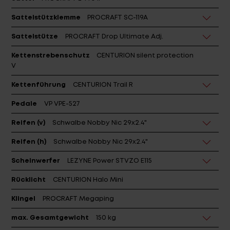
Sattelstützklemme
PROCRAFT SC-119A
Sattelstütze
PROCRAFT Drop Ultimate Adj.
Kettenstrebenschutz
CENTURION silent protection
V
Kettenführung
CENTURION Trail R
Pedale
VP VPE-527
Reifen (v)
Schwalbe Nobby Nic 29x2.4"
Reifen (h)
Schwalbe Nobby Nic 29x2.4"
Scheinwerfer
LEZYNE Power STVZO E115
Rücklicht
CENTURION Halo Mini
Klingel
PROCRAFT Megaping
max. Gesamtgewicht
150 kg