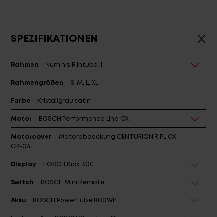
SPEZIFIKATIONEN
Rahmen
Numinis R intube II
Rahmengrößen
S, M, L, XL
Farbe
Kristallgrau satin
Motor
BOSCH Performance Line CX
Motorcover
Motorabdeckung CENTURION R PL CX
CR-041
Display
BOSCH Kiox 300
Switch
BOSCH Mini Remote
Akku
BOSCH PowerTube 800Wh