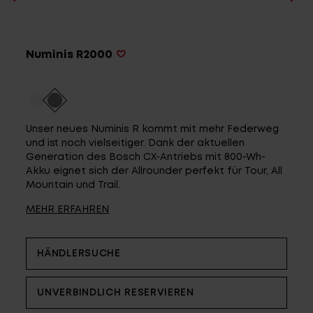
Service
Numinis R2000
Stories
Partner
Unser neues Numinis R kommt mit mehr Federweg
und ist noch vielseitiger. Dank der aktuellen
Generation des Bosch CX-Antriebs mit 800-Wh-
Akku eignet sich der Allrounder perfekt für Tour, All
Mountain und Trail.
Top-Links
MEHR ERFAHREN
Finde dein Bike
Jetzt zu unserem Newsletter anmelden
HÄNDLERSUCHE
Karriere bei CENTURION
Händlersuche
UNVERBINDLICH RESERVIEREN
Wir sind Qualität