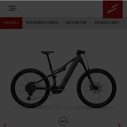
MODELL
SPEZIFIKATIONEN
GEOMETRIE
DOWNLOADS
E-BIKES
BIKES
NEWS
EQUIPMENT
Highlights
Über uns