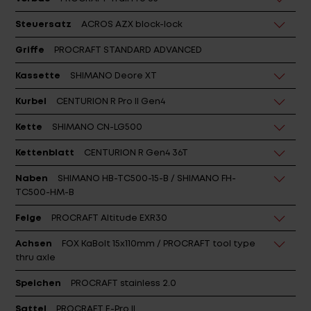
Steuersatz
ACROS AZX block-lock
Griffe
PROCRAFT STANDARD ADVANCED
Kassette
SHIMANO Deore XT
Kurbel
CENTURION R Pro II Gen4
Kette
SHIMANO CN-LG500
Kettenblatt
CENTURION R Gen4 36T
Naben
SHIMANO HB-TC500-15-B / SHIMANO FH-
TC500-HM-B
Felge
PROCRAFT Altitude EXR30
Achsen
FOX KaBolt 15x110mm / PROCRAFT tool type
thru axle
Speichen
PROCRAFT stainless 2.0
Sattel
PROCRAFT E-Pro II