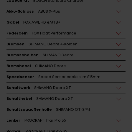
Ladegerät
BOSCH Standard Charger
Akku-Schloss
ABUS X-Plus
Gabel
FOX AWL HD eMTB+
Federbein
FOX Float Performance
Bremsen
SHIMANO Deore 4-Kolben
Bremsscheiben
SHIMANO Deore
Bremshebel
SHIMANO Deore
Speedsensor
Speed Sensor cable slim 815mm
Schaltwerk
SHIMANO Deore XT
Schalthebel
SHIMANO Deore XT
Schaltzugaußenhülle
SHIMANO OT-SP41
Lenker
PROCRAFT Trail Pro 35
Vorbau
PROCRAFT Trail Pro 35