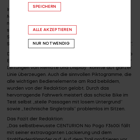
SPEICHERN
In der Ausgabe #24 des allseits beliebten E-
MOUNTAINBIKE Magazins durfte im großen E-MTB-Test
natürlich auch unser No Pogo F3600i nicht fehlen. Mit
ALLE AKZEPTIEREN
seiner handgearbeiteten, einzigartigen
Sonderlackierung, „krassem Unterfahrschutz oder
NUR NOTWENDIG
Stahlfederdämpfer“ seien „neidische Blicke garantiert“.
Die sehr gelungene Integration des kraftvollen Shimano
EP8-Antriebs, des Geschwindigkeitssensors sowie „der
Leitungen von Remote und Display“ konnte auf ganzer
Linie überzeugen. Auch die sinnvollen Piktogramme, die
alle wichtigen Bedienelemente am Rad bebildern,
wurden von der Redaktion gelobt. Durch das
hervorragende Fahrwerk meistert das schicke Bike im
Test selbst „steile Passagen mit losem Untergrund“
sowie „technische Singletrails“ problemlos im Sitzen.
Das Fazit der Redaktion:
„Das selbstbewusste CENTURION No Pogo F3600i fällt
mit seiner extravaganten Lackierung und dem
Stahlfederdämpfer auf. Auf dem Trail profitieren vor