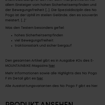
allem Einsteiger vom hohen Sicherheitsempfinden und
der Bewegungsfreiheit [...]. Die Spezialdisziplin des No
Pogo ist der Uphill im steilen Gelände, den es souverän
meistert. [...]“
Was den Testern besonders gefiel:
hohes Sicherheitsempfinden
viel Bewegungsfreiheit
traktionsstark und sicher bergauf
Den gesamten Artikel gibt es in Ausgabe #24 des E-
MOUNTAINBIKE Magazins
hier
.
Mehr Informationen sowie alle Highlights des No Pogo
F im Detail gibt es
hier
.
Alle Ausstattungsvarianten des No Pogo F gibt es
hier
.
PRODUKT ANSEHEN