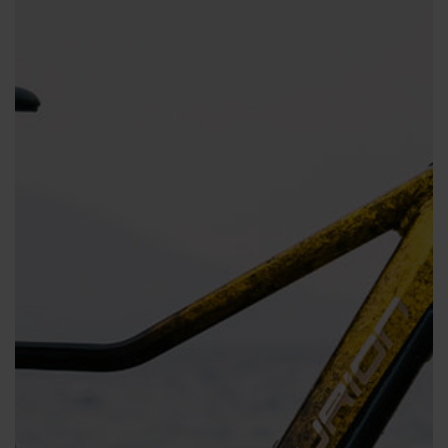
Service
Stories
Partner
Top-Links
Finde dein Bike
Jetzt zu unserem Newsletter anmelden
Karriere bei CENTURION
Händlersuche
Wir sind Qualität