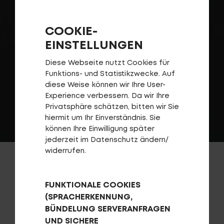
COOKIE-
EINSTELLUNGEN
Diese Webseite nutzt Cookies für
Funktions- und Statistikzwecke. Auf
diese Weise können wir Ihre User-
Experience verbessern. Da wir Ihre
Privatsphäre schätzen, bitten wir Sie
hiermit um Ihr Einverständnis. Sie
können Ihre Einwilligung später
jederzeit im Datenschutz ändern/
widerrufen.
MOUNTAINBIKES
FUNKTIONALE COOKIES
(SPRACHERKENNUNG,
Seit 1982, als wir das erste Mountainbike nach
BÜNDELUNG SERVERANFRAGEN
Deutschland brachten, ist CENTURION in puncto
UND SICHERE
MTB immer am Puls der Zeit. Unzählige