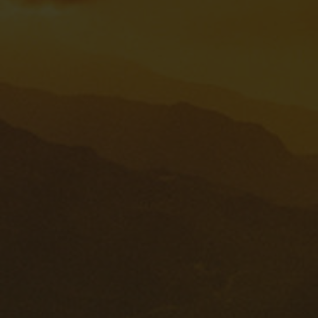
Login
de-DE
HÄNDLERSUCHE