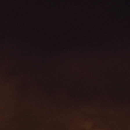
Service
Stories
Partner
Top-Links
Finde dein Bike
Jetzt zu unserem Newsletter anmelden
Karriere bei CENTURION
Händlersuche
Wir sind Qualität