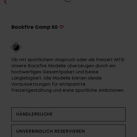
Service
Backfire Comp 50
Stories
Partner
Ob mit sportlichem Anspruch oder als Freizeit-MTB:
Unsere Backfire Modelle überzeugen durch ein
hochwertiges Gesamtpaket und beste
Langlebigkeit. Alle Modelle bieten ideale
Top-Links
Voraussetzungen für entspannte
Freizeitgestaltung und erste sportliche Ambitionen.
Finde dein Bike
Jetzt zu unserem Newsletter anmelden
Karriere bei CENTURION
HÄNDLERSUCHE
Händlersuche
Wir sind Qualität
UNVERBINDLICH RESERVIEREN