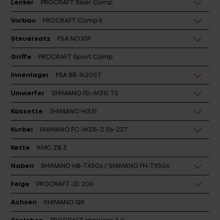
Lenker
PROCRAFT Riser Comp
Vorbau
PROCRAFT Comp II
Steuersatz
FSA NO.10P
Griffe
PROCRAFT Sport Comp
Innenlager
FSA BB-7420ST
Umwerfer
SHIMANO FD-M315 TS
Kassette
SHIMANO HG31
Kurbel
SHIMANO FC-M315-2 36-22T
Kette
KMC Z8.3
Naben
SHIMANO HB-TX506 / SHIMANO FH-TX506
Felge
PROCRAFT JD 200
Achsen
SHIMANO QR