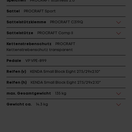
Speichen
PROCRAFT stainless 2.0
Sattel
PROCRAFT Sport
Sattelstützklemme
PROCRAFT C319Q
Sattelstütze
PROCRAFT Comp II
Kettenstrebenschutz
PROCRAFT
Kettenstrebenschutz transparent
Pedale
VP VPE-899
Reifen (v)
KENDA Small Block Eight 27.5/29x2.10"
Reifen (h)
KENDA Small Block Eight 27.5/29x2.10"
max. Gesamtgewicht
135 kg
Gewicht ca.
14.3 kg