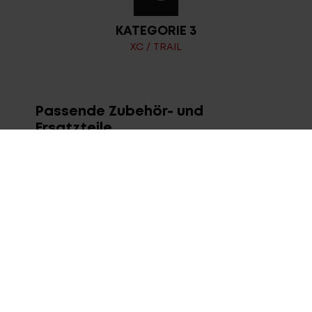
KATEGORIE 3
XC / TRAIL
Passende Zubehör- und
Ersatzteile
ALLE ANSEHEN