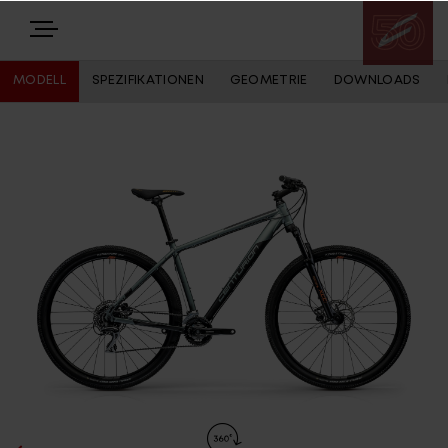
MODELL
SPEZIFIKATIONEN
GEOMETRIE
DOWNLOADS
E-BIKES
BIKES
NEWS
EQUIPMENT
Highlights
Über uns