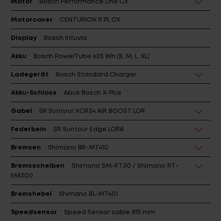
Motor
Bosch Performance Line CX
Motorcover
CENTURION R PL CX
Display
Bosch Intuvia
Akku
Bosch PowerTube 625 Wh (S, M, L, XL)
Ladegerät
Bosch Standard Charger
Akku-Schloss
Abus Bosch X-Plus
Gabel
SR Suntour XCR34 AIR BOOST LOR
Federbein
SR Suntour Edge LOR8
Bremsen
Shimano BR-MT410
Bremsscheiben
Shimano SM-RT30 / Shimano RT-
EM300
Bremshebel
Shimano BL-MT401
Speedsensor
Speed Sensor cable 815 mm