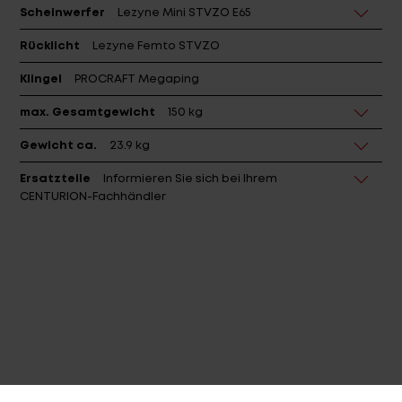
Scheinwerfer
Lezyne Mini STVZO E65
Rücklicht
Lezyne Femto STVZO
Klingel
PROCRAFT Megaping
max. Gesamtgewicht
150 kg
Gewicht ca.
23.9 kg
Ersatzteile
Informieren Sie sich bei Ihrem
CENTURION-Fachhändler