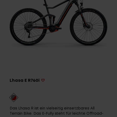
Service
Stories
Partner
Top-Links
Lhasa E R760i
Finde dein Bike
Jetzt zu unserem Newsletter anmelden
Karriere bei CENTURION
Händlersuche
Das Lhasa R ist ein vielseitig einsetzbares All
Wir sind Qualität
Terrain Bike. Das E-Fully steht für leichte Offroad-