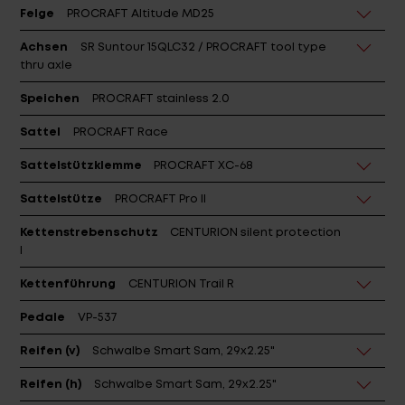
Felge
PROCRAFT Altitude MD25
Achsen
SR Suntour 15QLC32 / PROCRAFT tool type
thru axle
Speichen
PROCRAFT stainless 2.0
Sattel
PROCRAFT Race
Sattelstützklemme
PROCRAFT XC-68
Sattelstütze
PROCRAFT Pro II
Kettenstrebenschutz
CENTURION silent protection
I
Kettenführung
CENTURION Trail R
Pedale
VP-537
Reifen (v)
Schwalbe Smart Sam, 29x2.25"
Reifen (h)
Schwalbe Smart Sam, 29x2.25"