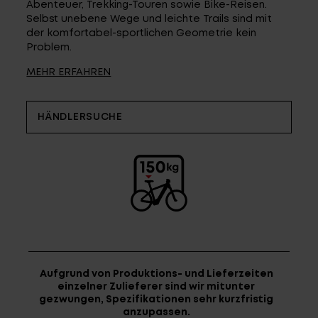
Fragen - Antworten / FAQ
Abenteuer, Trekking-Touren sowie Bike-Reisen.
Selbst unebene Wege und leichte Trails sind mit
Finde die richtige Rahmengröße
der komfortabel-sportlichen Geometrie kein
Problem.
MEHR ERFAHREN
HÄNDLERSUCHE
Aufgrund von Produktions- und Lieferzeiten
einzelner Zulieferer sind wir mitunter
gezwungen, Spezifikationen sehr kurzfristig
anzupassen.