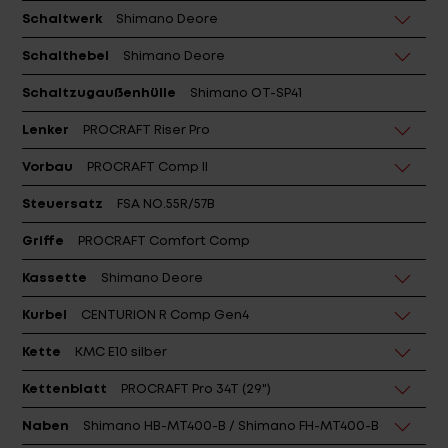
Schaltwerk
Shimano Deore
Schalthebel
Shimano Deore
Schaltzugaußenhülle
Shimano OT-SP41
Lenker
PROCRAFT Riser Pro
Vorbau
PROCRAFT Comp II
Steuersatz
FSA NO.55R/57B
Griffe
PROCRAFT Comfort Comp
Kassette
Shimano Deore
Kurbel
CENTURION R Comp Gen4
Kette
KMC E10 silber
Kettenblatt
PROCRAFT Pro 34T (29")
Naben
Shimano HB-MT400-B / Shimano FH-MT400-B