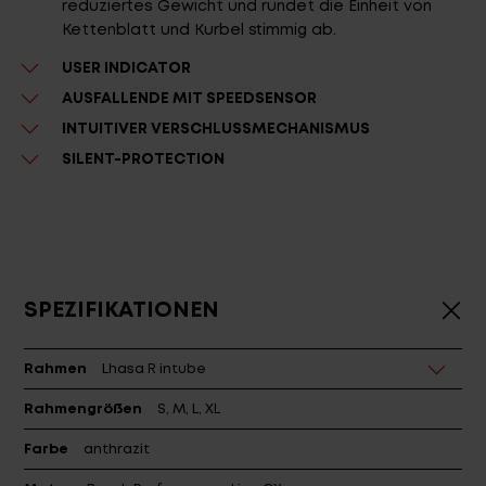
reduziertes Gewicht und rundet die Einheit von
Kettenblatt und Kurbel stimmig ab.
USER INDICATOR
AUSFALLENDE MIT SPEEDSENSOR
INTUITIVER VERSCHLUSSMECHANISMUS
SILENT-PROTECTION
SPEZIFIKATIONEN
Rahmen
Lhasa R intube
Rahmengrößen
S, M, L, XL
Farbe
anthrazit