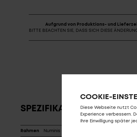
Aufgrund von Produktions- und Lieferzei
BITTE BEACHTEN SIE, DASS SICH DIESE ÄNDER
COOKIE-EINST
SPEZIFIKATIONEN
Diese Webseite nutzt Cook
Experience verbessern. Da 
Ihre Einwilligung später 
Rahmen
Numinis Carbon XC RCF