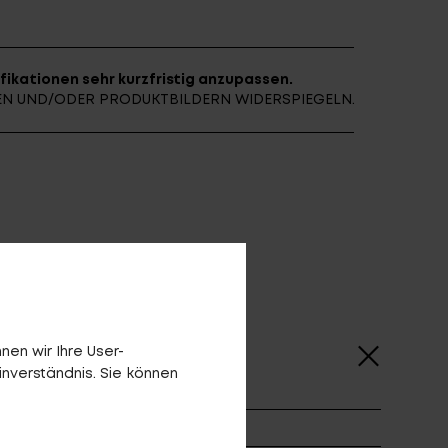
fikationen sehr kurzfristig anzupassen.
NEN UND/ODER PRODUKTBILDERN WIDERSPIEGELN.
en wir Ihre User-
inverständnis. Sie können
ge