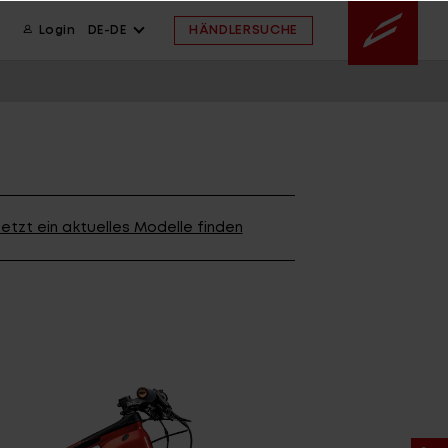
HÄNDLERSUCHE
Login
DE-DE
ION
wsletter anmelden
ION
etzt ein aktuelles Modelle finden
ION
 FAQ
ahmengröße
ssistent
 FAQ
 FAQ
ahmengröße
E ARCHIV
FINDE DEIN BIKE