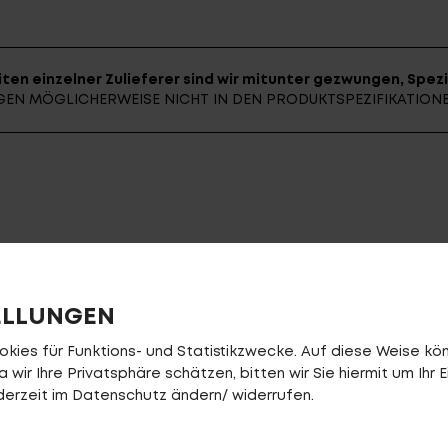
ten einzelner Zulieferer sind wir mitunter gezwungen, Spezi
UNGEN MÖGLICHERWEISE NICHT IN DEN PRODUKTSPEZIFIKATIO
ELLUNGEN
ies für Funktions- und Statistikzwecke. Auf diese Weise könn
wir Ihre Privatsphäre schätzen, bitten wir Sie hiermit um Ihr E
jederzeit im Datenschutz ändern/ widerrufen.
Griffe
ESI Grips Racer's Ed