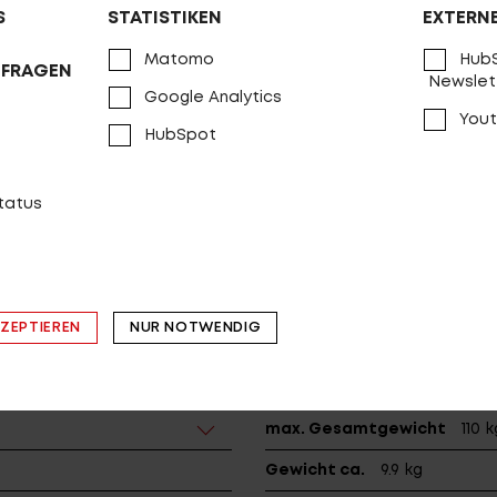
S
STATISTIKEN
EXTERN
Innenlager
RaceFace Cupse
Matomo
HubS
Kassette
Shimano CS-M9100-
NFRAGEN
Newslet
Google Analytics
Kurbel
RaceFace Next R, 3
Yout
HubSpot
8
Kette
Shimano CN-M8100
Laufradsatz
DT Swiss XR 15
status
Achsen
FOX QR 15x110 / DT S
Sattel
PRC CARBON II
Sattelstützklemme
PROCR
KZEPTIEREN
NUR NOTWENDIG
Sattelstütze
PRC CARBON R
Reifen (v)
Maxxis Ikon, 57-
max. Gesamtgewicht
110 k
Gewicht ca.
9.9 kg