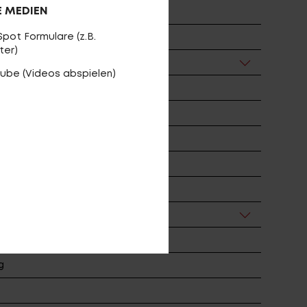
E MEDIEN
t Pressfit B7 41x92x30
pot Formulare (z.B.
12, 10-51T
ter)
4T
ube (Videos abspielen)
01 Spline One, IW22,5, TR
wiss E-thru hollow axle 12x148 L171
AFT CL-H2C, dia: 36
ACE, dia: 31.6
622, 3C MaxxSpeed, TR
g