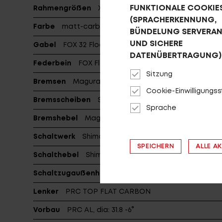
FUNKTIONALE COOKIE
Rahmengrößen
XS/S, M, L/XL
(SPRACHERKENNUNG,
Farbe
matt-carbon (anthrazit/silber)
BÜNDELUNG SERVERA
UND SICHERE
Gabel
FOX 32 Float SC Factory FIT4 Remote
DATENÜBERTRAGUNG)
Federbein
FOX Float DPS Factory LV Remote 165x3
Sitzung
Bremsen
Magura MT8 SL
Cookie-Einwilligungs
Bremsscheiben
Storm SL.2 180/160 6-Bolt
Sprache
Bremshebel
Magura MT8 Carbon HC
Schaltwerk
Shimano RD-M9100-SGS
SPEICHERN
ALLE A
Schalthebel
Shimano SL-M9100-R
Schaltzugaußenhülle
Jagwire LEX SL
Lenker
PRC TOP FLAT CARBON
Vorbau
PRC AL, dia: 31.8 -6°