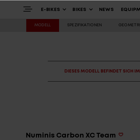
E-BIKES
BIKES
NEWS
EQUIP
MODELL
SPEZIFIKATIONEN
GEOMETRI
Highlights
Mountain
Mountainbikes
Über uns
Trekking
Cross – Urban
DIESES MODELL BEFINDET SICH I
Service
Gravel & Commute
Youth & Kids
Stories
Cargo & City
Alle Modelle
Numinis Carbon XC Team