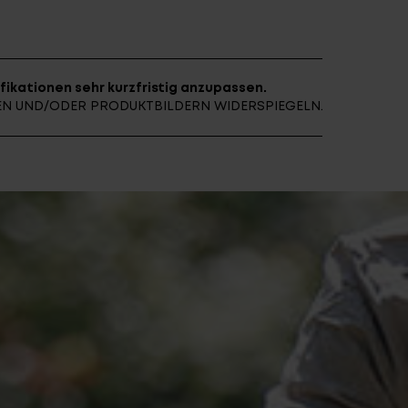
E ARCHIV
FINDE DEIN E-BIKE
fikationen sehr kurzfristig anzupassen.
NEN UND/ODER PRODUKTBILDERN WIDERSPIEGELN.