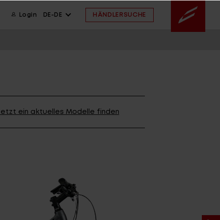
HÄNDLERSUCHE
Login
DE-DE
ION
wsletter anmelden
ION
etzt ein aktuelles Modelle finden
ION
 FAQ
ahmengröße
ssistent
 FAQ
 FAQ
ahmengröße
E ARCHIV
FINDE DEIN BIKE