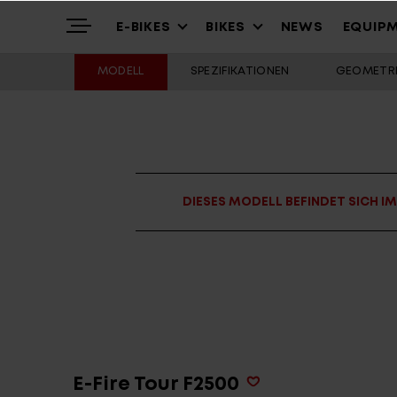
E-BIKES
BIKES
NEWS
EQUIP
MODELL
SPEZIFIKATIONEN
GEOMETRI
Highlights
Mountain
Mountainbikes
Über uns
Trekking
Cross – Urban
DIESES MODELL BEFINDET SICH I
Service
Gravel & Commute
Youth & Kids
Stories
Cargo & City
Alle Modelle
E-Fire Tour F2500