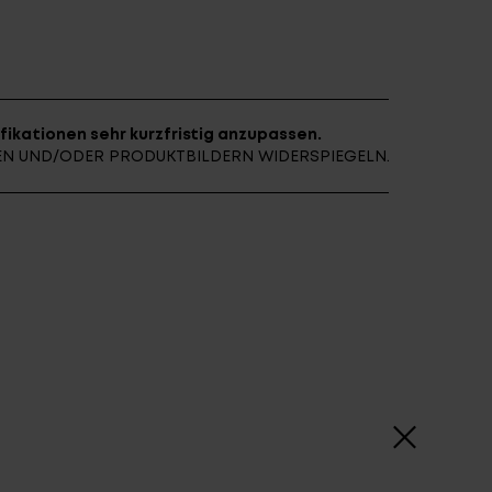
E ARCHIV
FINDE DEIN E-BIKE
fikationen sehr kurzfristig anzupassen.
NEN UND/ODER PRODUKTBILDERN WIDERSPIEGELN.