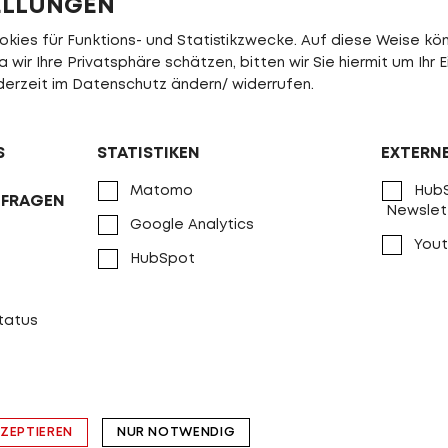
ELLUNGEN
Schutzbleche
Curana C-Li
ies für Funktions- und Statistikzwecke. Auf diese Weise könn
Parkstütze
PROCRAFT Styl
wir Ihre Privatsphäre schätzen, bitten wir Sie hiermit um Ihr E
jederzeit im Datenschutz ändern/ widerrufen.
Scheinwerfer
Trelock Bike-
Rücklicht
Trelock Duo Flat
S
STATISTIKEN
EXTERN
Rahmenschloss
ABUS SHIE
Matomo
HubS
NFRAGEN
max. Gesamtgewicht
150 
Newslet
Google Analytics
Gewicht ca.
24.7 kg
Yout
HubSpot
Ersatzteile
Informieren Si
status
KZEPTIEREN
NUR NOTWENDIG