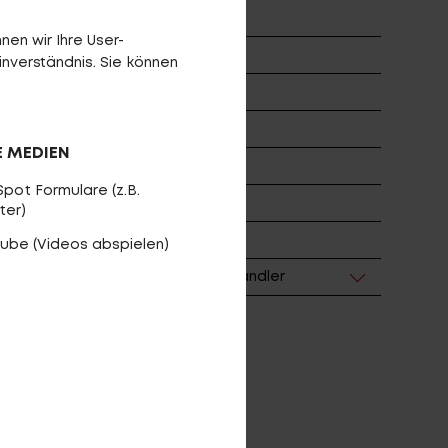
te 55
en wir Ihre User-
o 40
inverständnis. Sie können
i VEO
E MEDIEN
LD 5650
pot Formulare (z.B.
kg
ter)
ube (Videos abspielen)
e sich bei Ihrem CENTURION-Fachhändler