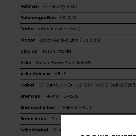
Rahmen
E-Fire City R G2
Rahmengrößen
XS, S, M, L
Farbe
silber (schwarz/rot)
Motor
Bosch Active Line Plus Gen3
Display
Bosch Intuvia
Akku
Bosch PowerPack 500Wh
Akku-Schloss
ABUS
Gabel
SR Suntour NEX HLO [26"], NCX-D Coil LO [28"]
Bremsen
Tektro HD-T285
Bremsscheiben
TR180-16 6-Bolt
Bremshebel
Tektro HD-T285
Schalthebel
Shimano Alfine-8