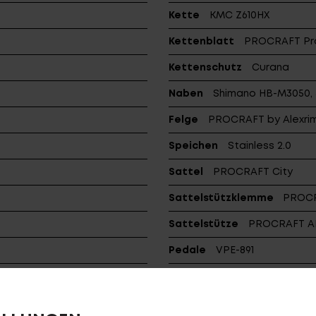
Kette
KMC Z610HX
Kettenblatt
PROCRAFT Pro 4
Kettenschutz
Curana
Naben
Shimano HB-M3050, 3
Felge
PROCRAFT by Alexri
Speichen
Stainless 2.0
Sattel
PROCRAFT City
Sattelstützklemme
PROCRA
Sattelstütze
PROCRAFT AL 
Pedale
VPE-891
Reifen (v)
Schwalbe Big App
Gepäckträger
CENTURION 