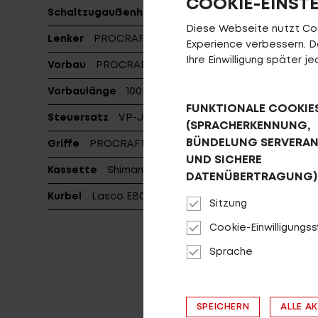
COOKIE-EINST
Schaltzugaußenhülle
Shimano
Diese Webseite nutzt Cook
Lenker
PROCRAFT CITY COMP
Experience verbessern. Da 
Ihre Einwilligung später 
Vorbau
PROCRAFT AL ADJUSTABLE PRO, dia: 31.8
Vorbaulänge
100L
FUNKTIONALE COOKIE
Steuersatz
VP-J203PES
(SPRACHERKENNUNG,
BÜNDELUNG SERVERA
Griffe
PROCRAFT ERGO Clamp AL
UND SICHERE
Kassette
Shimano 19T
DATENÜBERTRAGUNG)
Kurbel
Lasco EB05 Gen3, 42T
Sitzung
Cookie-Einwilligungs
Sprache
SPEICHERN
ALLE A