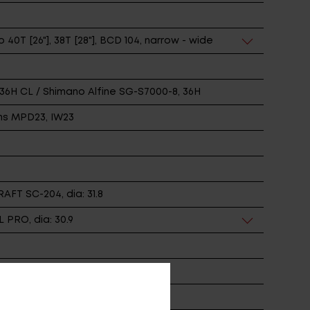
0T [26"], 38T [28"], BCD 104, narrow - wide
6H CL / Shimano Alfine SG-S7000-8, 36H
ms MPD23, IW23
FT SC-204, dia: 31.8
PRO, dia: 30.9
le K-Guard 50-559/622 Reflex
Racktime E-Trekking