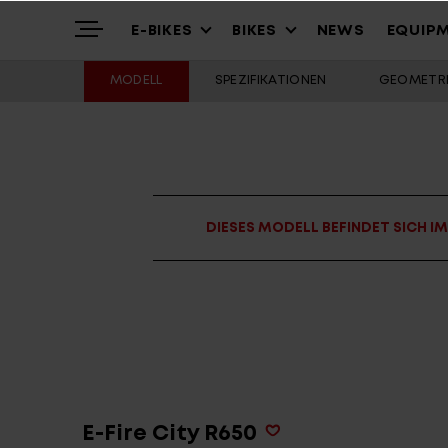
E-BIKES
BIKES
NEWS
EQUIP
MODELL
SPEZIFIKATIONEN
GEOMETRI
Highlights
Mountain
Mountainbikes
Über uns
Trekking
Cross – Urban
DIESES MODELL BEFINDET SICH I
Service
Gravel & Commute
Youth & Kids
Stories
Cargo & City
Alle Modelle
E-Fire City R650