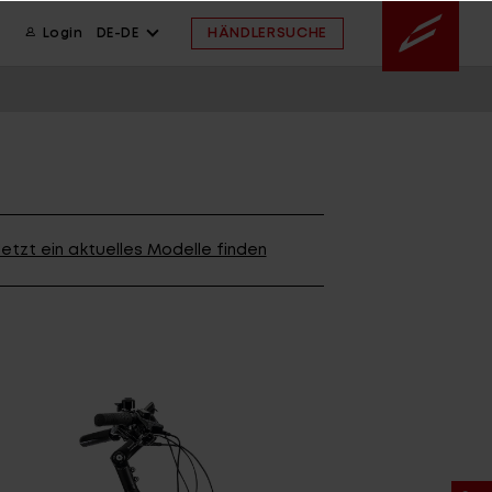
HÄNDLERSUCHE
Login
DE-DE
ION
wsletter anmelden
ION
etzt ein aktuelles Modelle finden
ION
 FAQ
ahmengröße
ssistent
 FAQ
 FAQ
ahmengröße
E ARCHIV
FINDE DEIN BIKE