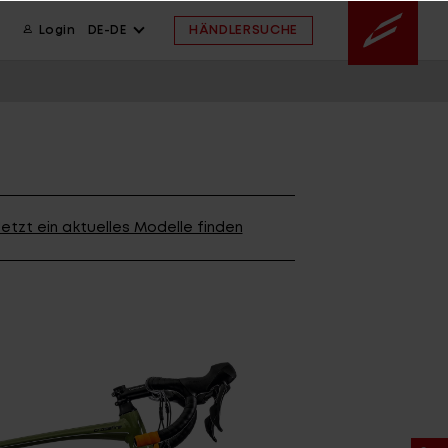
HÄNDLERSUCHE
Login
DE-DE
ION
wsletter anmelden
ION
etzt ein aktuelles Modelle finden
ION
 FAQ
ahmengröße
ssistent
 FAQ
 FAQ
ahmengröße
E ARCHIV
FINDE DEIN BIKE