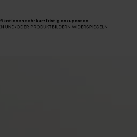
fikationen sehr kurzfristig anzupassen.
NEN UND/ODER PRODUKTBILDERN WIDERSPIEGELN.
E ARCHIV
FINDE DEIN E-BIKE