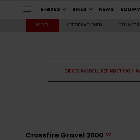
E-BIKES
BIKES
NEWS
EQUIP
MODELL
SPEZIFIKATIONEN
GEOMETRI
Highlights
Mountain
Mountainbikes
Über uns
Trekking
Cross – Urban
DIESES MODELL BEFINDET SICH I
Service
Gravel & Commute
Youth & Kids
Stories
Cargo & City
Alle Modelle
Crossfire Gravel 2000