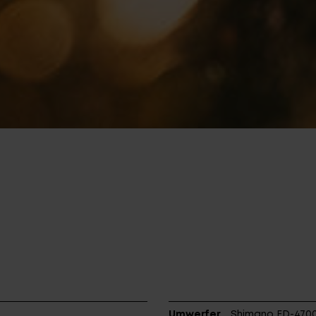
Umwerfer
Shimano FD-470