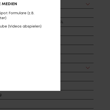
E MEDIEN
8T
pot Formulare (z.B.
ter)
H CL / Shimano SG-C6001-8D, 32H CL
ube (Videos abspielen)
RD 23 OS, IW21
FT SC-204, dia: 31.8
COMP II, dia: 27.2
ruiser Creme, 37-622
g