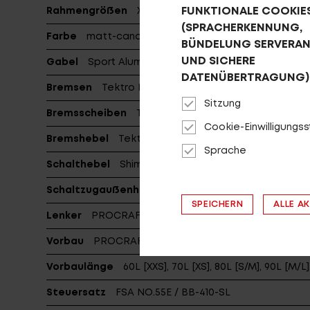
FUNKTIONALE COOKIE
Rahmengrößen
XXS, XS, S/M, M/L, XL, XXL
(SPRACHERKENNUNG,
Farbe
matt-candyrot (silber)
BÜNDELUNG SERVERA
UND SICHERE
Gabel
Sport Aluminium
DATENÜBERTRAGUNG)
Bremsen
Tektro HD-R310
Sitzung
Bremsscheiben
TR160-1 6-Bolt
Cookie-Einwilligungs
Bremshebel
Tektro HD-R310
Sprache
Schalthebel
Shimano SL-S503-8
Schaltzugaußenhülle
Jagwire A-Standard
SPEICHERN
ALLE A
Lenker
PROCRAFT FLAT PRO
Vorbau
PROCRAFT AL PRO, dia: 31.8 7°
Vorbaulänge
60L [XXS], 70L [XS], 80L [S/M], 90L [M/L],
Steuersatz
FSA NO.55E / BB-410-SL