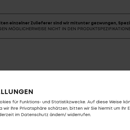
ten einzelner Zulieferer sind wir mitunter gezwungen, Spezi
UNGEN MÖGLICHERWEISE NICHT IN DEN PRODUKTSPEZIFIKATIO
ELLUNGEN
ies für Funktions- und Statistikzwecke. Auf diese Weise könn
wir Ihre Privatsphäre schätzen, bitten wir Sie hiermit um Ihr E
jederzeit im Datenschutz ändern/ widerrufen.
Kassette
Shimano NEXUS 1