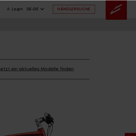
HÄNDLERSUCHE
Login
DE-DE
ION
wsletter anmelden
ION
etzt ein aktuelles Modelle finden
ION
 FAQ
ahmengröße
ssistent
 FAQ
 FAQ
ahmengröße
E ARCHIV
FINDE DEIN BIKE