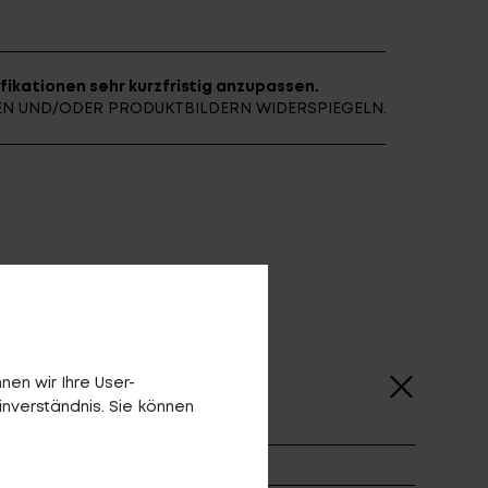
fikationen sehr kurzfristig anzupassen.
NEN UND/ODER PRODUKTBILDERN WIDERSPIEGELN.
en wir Ihre User-
inverständnis. Sie können
6T