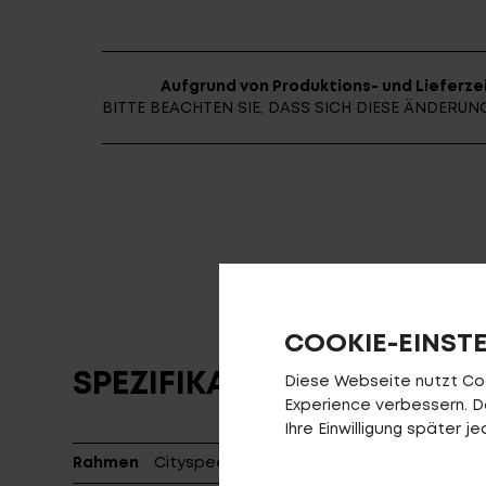
Aufgrund von Produktions- und Lieferzei
BITTE BEACHTEN SIE, DASS SICH DIESE ÄNDER
COOKIE-EINST
SPEZIFIKATIONEN
Diese Webseite nutzt Cook
Experience verbessern. Da 
Ihre Einwilligung später 
Rahmen
Cityspeed