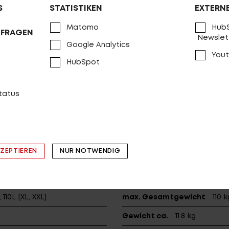
S
STATISTIKEN
EXTERN
Kurbel
PROCRAFT Comp, 3
Kette
KMC Z410
Matomo
HubS
NFRAGEN
Newslet
Google Analytics
Naben
PROCRAFT CL-51, 32
Yout
HubSpot
Felge
PROCRAFT by Jalco P
Speichen
Stainless 2.0
status
Sattel
PROCRAFT RETRO
Sattelstützklemme
PROCRA
Sattelstütze
PROCRAFT AL 
KZEPTIEREN
NUR NOTWENDIG
Pedale
VP-992A
Reifen (v)
Schwalbe Delta C
 110L [XL, XXL]
max. Gesamtgewicht
110 k
Gewicht ca.
11.8 kg