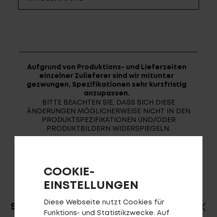
Fragen - Antworten / FAQ
Finde die richtige Rahmengröße
Aufgrund von Produktions- und Lieferzeiten
einzelner Zulieferer sind wir mitunter
gezwungen, Spezifikationen sehr kurzfristig
anzupassen.
BITTE BEACHTEN SIE, DASS SICH DIESE
ÄNDERUNGEN MÖGLICHERWEISE NICHT IN DEN
PRODUKTSPEZIFIKATIONEN UND/ODER
PRODUKTBILDERN WIDERSPIEGELN.
COOKIE-
EINSTELLUNGEN
Diese Webseite nutzt Cookies für
SPEZIFIKATIONEN
Funktions- und Statistikzwecke. Auf