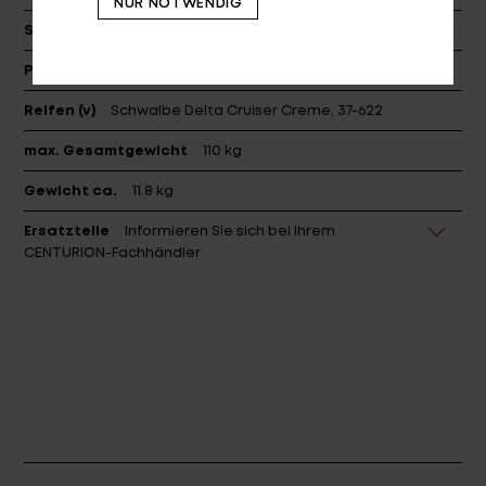
NUR NOTWENDIG
Sattelstütze
PROCRAFT AL COMP II, dia: 27.2
Pedale
VP-992A
Reifen (v)
Schwalbe Delta Cruiser Creme, 37-622
max. Gesamtgewicht
110 kg
Gewicht ca.
11.8 kg
Ersatzteile
Informieren Sie sich bei Ihrem
CENTURION-Fachhändler