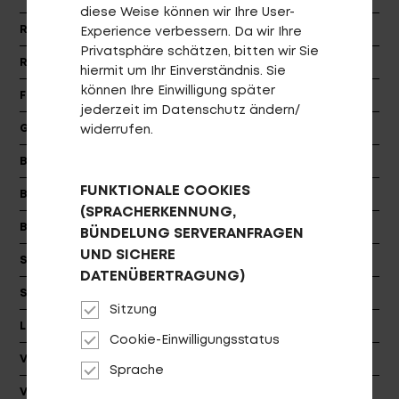
diese Weise können wir Ihre User-
Rahmen
Cityspeed
Experience verbessern. Da wir Ihre
Privatsphäre schätzen, bitten wir Sie
Rahmengrößen
XXS, XS, S/M, M/L, XL, XXL
hiermit um Ihr Einverständnis. Sie
können Ihre Einwilligung später
Farbe
matt-candyrot (silber)
jederzeit im Datenschutz ändern/
Gabel
Sport Aluminium
widerrufen.
Login
de-DE
Bremsen
Tektro HD-R310
FUNKTIONALE COOKIES
Bremsscheiben
TR160-1 6-Bolt
HÄNDLERSUCHE
(SPRACHERKENNUNG,
Bremshebel
Tektro HD-R310
BÜNDELUNG SERVERANFRAGEN
UND SICHERE
Schalthebel
Shimano SL-S503-8
DATENÜBERTRAGUNG)
Schaltzugaußenhülle
Jagwire A-Standard
Sitzung
Lenker
PROCRAFT FLAT PRO
Cookie-Einwilligungsstatus
Vorbau
PROCRAFT AL PRO, dia: 31.8 7°
Sprache
Vorbaulänge
60L [XXS], 70L [XS], 80L [S/M], 90L [M/L],