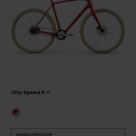
Service
Stories
Partner
Top-Links
City Speed 8
Finde dein Bike
Jetzt zu unserem Newsletter anmelden
Karriere bei CENTURION
Händlersuche
Wir sind Qualität
HÄNDLERSUCHE