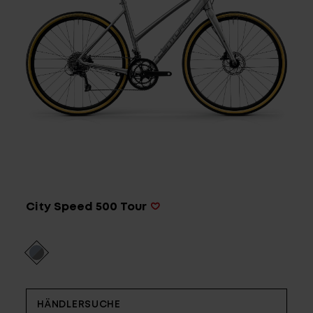
Service
Stories
Partner
Top-Links
City Speed 500 Tour
Finde dein Bike
Jetzt zu unserem Newsletter anmelden
Karriere bei CENTURION
Händlersuche
Wir sind Qualität
HÄNDLERSUCHE