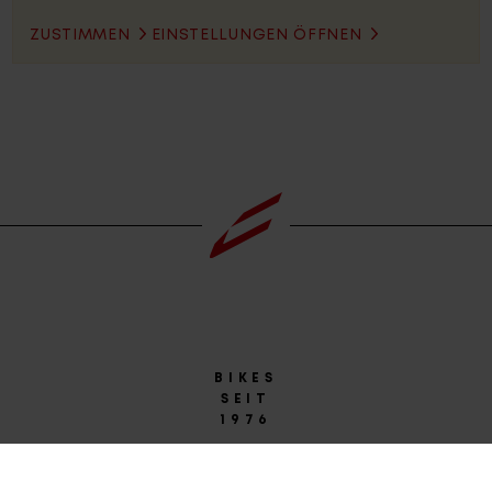
ZUSTIMMEN
EINSTELLUNGEN ÖFFNEN
BIKES
SEIT
1976
Passion
for