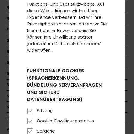
Funktions- und Statistikzwecke. Auf
Rahmen
Cityspeed
diese Weise können wir Ihre User-
Experience verbessern. Da wir Ihre
Rahmengrößen
XXS, XS, S/M, M/L, XL, XXL
Privatsphäre schätzen, bitten wir Sie
Farbe
aluminium gebürstet (anthrazit)
hiermit um Ihr Einverständnis. Sie
können Ihre Einwilligung später
Gabel
Sport Aluminium
jederzeit im Datenschutz ändern/
Login
widerrufen.
de-DE
Bremsen
Tektro HD-R310
Bremsscheiben
TR160-1 6-Bolt
HÄNDLERSUCHE
FUNKTIONALE COOKIES
Bremshebel
Tektro HD-R310
(SPRACHERKENNUNG,
BÜNDELUNG SERVERANFRAGEN
Schaltwerk
Shimano RD-R3000-GS
UND SICHERE
Schalthebel
Shimano SL-3000-L / -R
DATENÜBERTRAGUNG)
Schaltzugaußenhülle
Jagwire A-Standard
Sitzung
Lenker
PROCRAFT FLAT PRO
Cookie-Einwilligungsstatus
Vorbau
PROCRAFT AL PRO, dia: 31.8 17°
Sprache