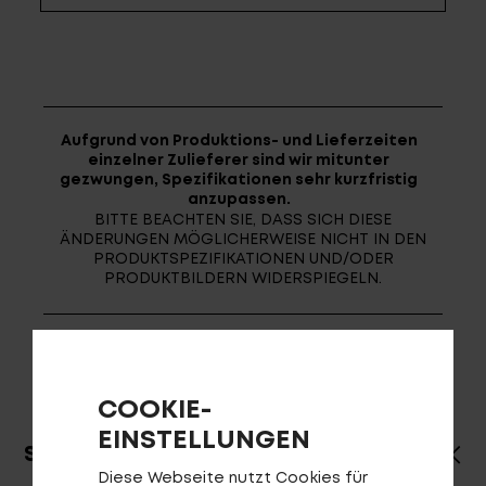
Fragen - Antworten / FAQ
Finde die richtige Rahmengröße
Aufgrund von Produktions- und Lieferzeiten
einzelner Zulieferer sind wir mitunter
gezwungen, Spezifikationen sehr kurzfristig
anzupassen.
BITTE BEACHTEN SIE, DASS SICH DIESE
ÄNDERUNGEN MÖGLICHERWEISE NICHT IN DEN
PRODUKTSPEZIFIKATIONEN UND/ODER
PRODUKTBILDERN WIDERSPIEGELN.
COOKIE-
EINSTELLUNGEN
SPEZIFIKATIONEN
Diese Webseite nutzt Cookies für