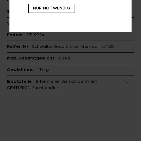
Sattel
PROCRAFT RETRO
NUR NOTWENDIG
Sattelstützklemme
PROCRAFT SC-204, dia: 31.8
Sattelstütze
PROCRAFT AL COMP II, dia: 27.2
Pedale
VP-992A
Reifen (v)
Schwalbe Road Cruiser Gumwall, 37-622
max. Gesamtgewicht
110 kg
Gewicht ca.
11.1 kg
Ersatzteile
Informieren Sie sich bei Ihrem
CENTURION-Fachhändler