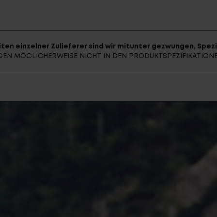
E-BIK
ten einzelner Zulieferer sind wir mitunter gezwungen, Spezi
UNGEN MÖGLICHERWEISE NICHT IN DEN PRODUKTSPEZIFIKATIO