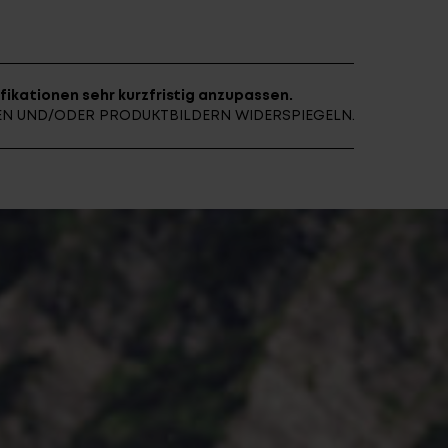
E ARCHIV
FINDE DEIN E-BIKE
fikationen sehr kurzfristig anzupassen.
NEN UND/ODER PRODUKTBILDERN WIDERSPIEGELN.