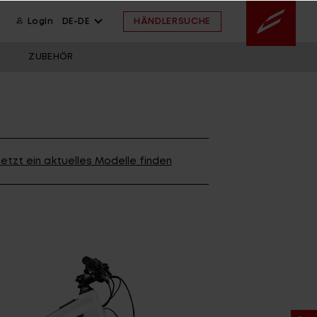
HÄNDLERSUCHE
Login
DE-DE
ZUBEHÖR
ION
wsletter anmelden
ION
etzt ein aktuelles Modelle finden
ION
 FAQ
ahmengröße
ssistent
 FAQ
 FAQ
ahmengröße
E ARCHIV
FINDE DEIN BIKE