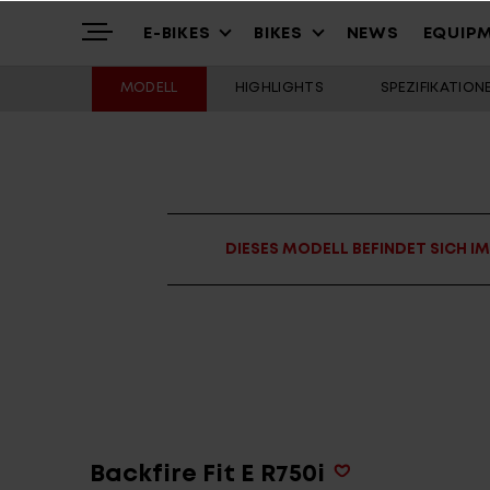
E-BIKES
BIKES
NEWS
EQUIP
MODELL
HIGHLIGHTS
SPEZIFIKATION
Highlights
Mountain
Mountainbikes
Über uns
Trekking
Cross – Urban
DIESES MODELL BEFINDET SICH I
Service
Gravel & Commute
Youth & Kids
Stories
Cargo & City
Alle Modelle
Backfire Fit E R750i