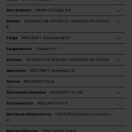
Kettenblatt
SRAM SX Eagle 34T
Naben
SHIMANO HB-MT400-B / SHIMANO FH-MT400-
B
Felge
PROCRAFT Altitude MD27
Felgenband
"Super-H.P."
Achsen
SR SUNTOUR 15QLC32 / SHIMANO AX-MT500
Speichen
PROCRAFT stainless 2.0
Sattel
PROCRAFT Race
Sattelstützklemme
PROCRAFT XC-68
Sattelstütze
PROCRAFT Pro II
Kettenstrebenschutz
CENTURION silent protection
III
Kettenführung
CENTURION Trail R