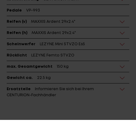
Pedale
VP-993
Reifen (v)
MAXXIS Ardent 29x2.4"
Reifen (h)
MAXXIS Ardent 29x2.4"
Scheinwerfer
LEZYNE Mini STVZO E65
Rücklicht
LEZYNE Femto STVZO
max. Gesamtgewicht
150 kg
Gewicht ca.
22.5 kg
Ersatzteile
Informieren Sie sich bei Ihrem
CENTURION-Fachhändler