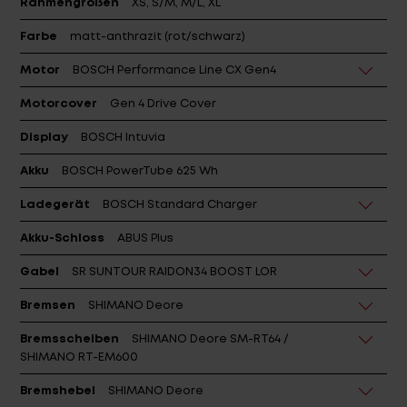
Rahmengrößen
XS, S/M, M/L, XL
Farbe
matt-anthrazit (rot/schwarz)
Motor
BOSCH Performance Line CX Gen4
Motorcover
Gen 4 Drive Cover
Display
BOSCH Intuvia
Akku
BOSCH PowerTube 625 Wh
Ladegerät
BOSCH Standard Charger
Akku-Schloss
ABUS Plus
Gabel
SR SUNTOUR RAIDON34 BOOST LOR
Bremsen
SHIMANO Deore
Bremsscheiben
SHIMANO Deore SM-RT64 /
SHIMANO RT-EM600
Bremshebel
SHIMANO Deore