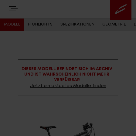
MODELL
HIGHLIGHTS
SPEZIFIKATIONEN
GEOMETRIE
E-BIKES
BIKES
DIESES MODELL BEFINDET SICH IM ARCHIV
NEWS
UND IST WAHRSCHEINLICH NICHT MEHR
VERFÜGBAR
EQUIPMENT
Jetzt ein aktuelles Modelle finden
Highlights
Über uns