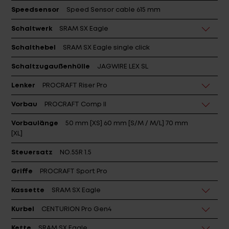
Speedsensor
Speed Sensor cable 615 mm
Schaltwerk
SRAM SX Eagle
Schalthebel
SRAM SX Eagle single click
Schaltzugaußenhülle
JAGWIRE LEX SL
Lenker
PROCRAFT Riser Pro
Vorbau
PROCRAFT Comp II
Vorbaulänge
50 mm [XS] 60 mm [S/M / M/L] 70 mm
[XL]
Steuersatz
NO.55R 1.5
Griffe
PROCRAFT Sport Pro
Kassette
SRAM SX Eagle
Kurbel
CENTURION Pro Gen4
Kette
SRAM SX Eagle