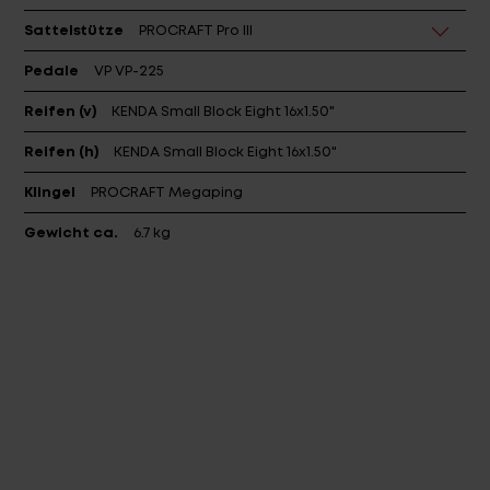
Sattelstütze
PROCRAFT Pro III
Pedale
VP VP-225
Reifen (v)
KENDA Small Block Eight 16x1.50"
Reifen (h)
KENDA Small Block Eight 16x1.50"
Klingel
PROCRAFT Megaping
Gewicht ca.
6.7 kg