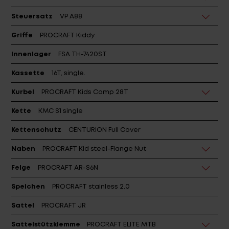
Steuersatz
VP A88
Griffe
PROCRAFT Kiddy
Innenlager
FSA TH-7420ST
Kassette
16T, single.
Kurbel
PROCRAFT Kids Comp 28T
Kette
KMC S1 single
Kettenschutz
CENTURION Full Cover
Naben
PROCRAFT Kid steel-Flange Nut
Felge
PROCRAFT AR-S6N
Speichen
PROCRAFT stainless 2.0
Sattel
PROCRAFT JR
Sattelstützklemme
PROCRAFT ELITE MTB