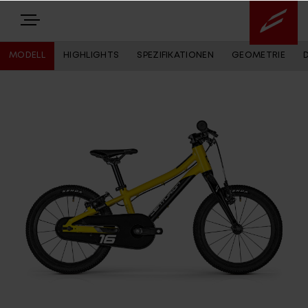
MODELL
HIGHLIGHTS
SPEZIFIKATIONEN
GEOMETRIE
E-BIKES
BIKES
NEWS
EQUIPMENT
Highlights
Über uns