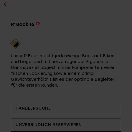
Service
R' Bock 16
Stories
Partner
Unser R’Bock macht jede Menge Bock auf Biken
und begeistert mit hervorragender Ergonomie.
Dank speziell abgestimmter Komponenten, einer
frischen Lackierung sowie einem prima
Gewichtsverhältnis ist es der optimale Begleiter
Top-Links
für die ersten Runden.
Finde dein Bike
Jetzt zu unserem Newsletter anmelden
HÄNDLERSUCHE
Karriere bei CENTURION
Händlersuche
UNVERBINDLICH RESERVIEREN
Wir sind Qualität