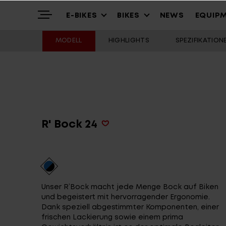
E-BIKES
BIKES
NEWS
EQUIP
MODELL
HIGHLIGHTS
SPEZIFIKATION
Highlights
Mountain
Mountainbikes
Über uns
Trekking
Cross – Urban
R' Bock 24
Service
Gravel & Commute
Youth & Kids
Unser R’Bock macht jede Menge Bock auf Biken
Stories
Cargo & City
Alle Modelle
und begeistert mit hervorragender Ergonomie.
Dank speziell abgestimmter Komponenten, einer
frischen Lackierung sowie einem prima