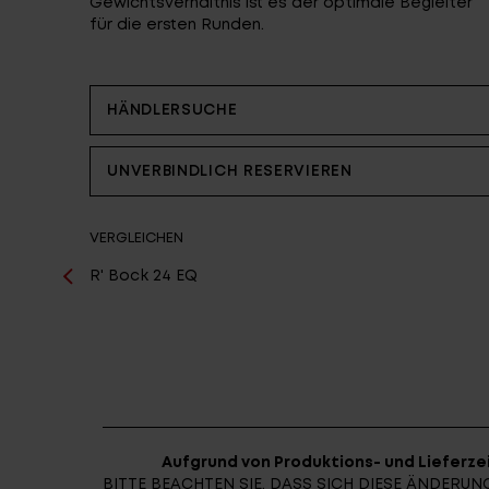
Gewichtsverhältnis ist es der optimale Begleiter
Partner
für die ersten Runden.
HÄNDLERSUCHE
UNVERBINDLICH RESERVIEREN
VERGLEICHEN
R' Bock 24 EQ
Aufgrund von Produktions- und Lieferzei
BITTE BEACHTEN SIE, DASS SICH DIESE ÄNDER