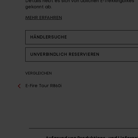
Details hebt es sich von üblichen E-Trekkingbikes
Partner
gekonnt ab.
MEHR ERFAHREN
HÄNDLERSUCHE
UNVERBINDLICH RESERVIEREN
VERGLEICHEN
E-Fire Tour R860i