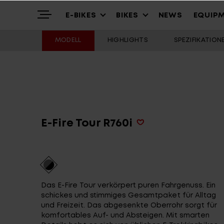
E-BIKES
BIKES
NEWS
EQUIP
MODELL
HIGHLIGHTS
SPEZIFIKATION
Highlights
Mountain
Mountainbikes
Über uns
Trekking
Cross – Urban
E-Fire Tour R760i
Service
Gravel & Commute
Youth & Kids
Das E-Fire Tour verkörpert puren Fahrgenuss. Ein
Stories
Cargo & City
Alle Modelle
schickes und stimmiges Gesamtpaket für Alltag
und Freizeit. Das abgesenkte Oberrohr sorgt für
komfortables Auf- und Absteigen. Mit smarten