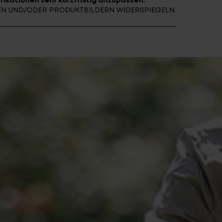
fikationen sehr kurzfristig anzupassen.
NEN UND/ODER PRODUKTBILDERN WIDERSPIEGELN.
E ARCHIV
FINDE DEIN E-BIKE