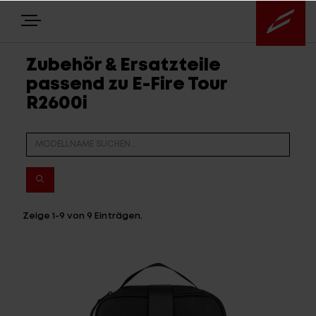
Zubehör & Ersatzteile
passend zu E-Fire Tour
E-BIKES
R2600i
BIKES
NEWS
EQUIPMENT
Zeige
1-9
von
9
Einträgen.
Highlights
Über uns