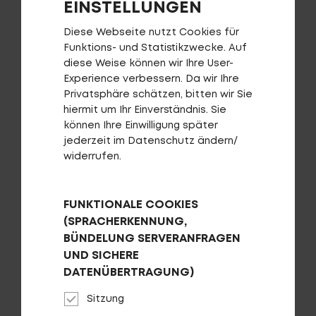
EINSTELLUNGEN
AUF DIE WUNSCHLISTE
Diese Webseite nutzt Cookies für
Funktions- und Statistikzwecke. Auf
diese Weise können wir Ihre User-
Experience verbessern. Da wir Ihre
Privatsphäre schätzen, bitten wir Sie
hiermit um Ihr Einverständnis. Sie
können Ihre Einwilligung später
jederzeit im Datenschutz ändern/
widerrufen.
FUNKTIONALE COOKIES
(SPRACHERKENNUNG,
BÜNDELUNG SERVERANFRAGEN
Gepäckträger CENTURION Pro II
UND SICHERE
DATENÜBERTRAGUNG)
AUF DIE WUNSCHLISTE
Sitzung