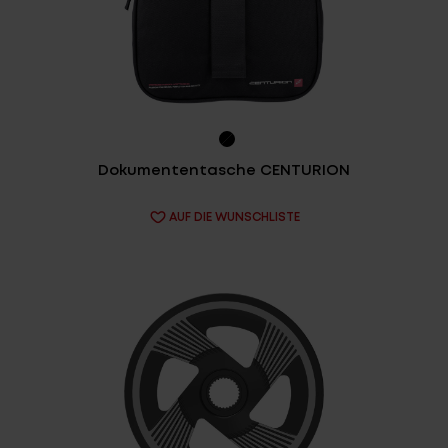
Service
Stories
Partner
Dokumententasche CENTURION
AUF DIE WUNSCHLISTE
Top-Links
Finde dein Bike
Jetzt zu unserem Newsletter anmelden
Karriere bei CENTURION
Händlersuche
Wir sind Qualität