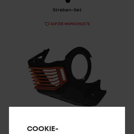
Streben-Set
AUF DIE WUNSCHLISTE
Login
de-DE
HÄNDLERSUCHE
Motorabdeckung CENTURION R PL CX
COOKIE-