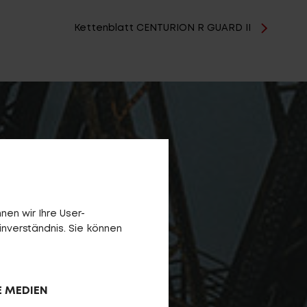
Kettenblatt CENTURION R GUARD II
en wir Ihre User-
inverständnis. Sie können
E MEDIEN