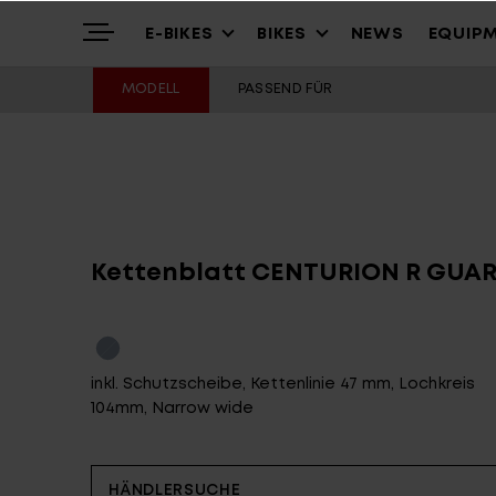
E-BIKES
BIKES
NEWS
EQUIP
MODELL
PASSEND FÜR
Highlights
Mountain
Mountainbikes
Über uns
Trekking
Cross – Urban
Kettenblatt CENTURION R GUAR
Service
Gravel & Commute
Youth & Kids
inkl. Schutzscheibe, Kettenlinie 47 mm, Lochkreis
104mm, Narrow wide
Stories
Cargo & City
Alle Modelle
HÄNDLERSUCHE