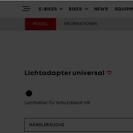
E-BIKES
BIKES
NEWS
EQUIP
MODELL
SPEZIFIKATIONEN
Highlights
Mountain
Mountainbikes
Über uns
Trekking
Cross – Urban
Lichtadapter universal
Service
Gravel & Commute
Youth & Kids
Lichthalter für Schutzblech VR
Stories
Cargo & City
Alle Modelle
HÄNDLERSUCHE