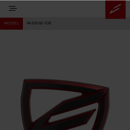
MODELL
PASSEND FÜR
E-BIKES
BIKES
NEWS
EQUIPMENT
Highlights
Über uns