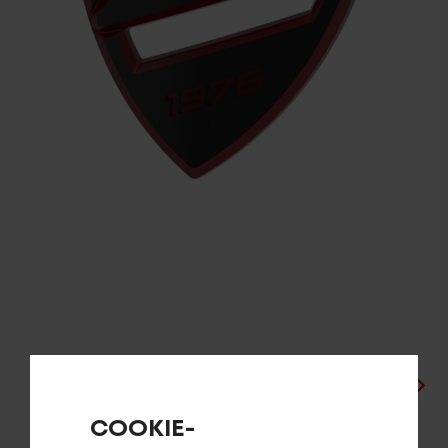
Service
Stories
Partner
Top-Links
Finde dein Bike
Jetzt zu unserem Newsletter anmelden
Karriere bei CENTURION
Händlersuche
COOKIE-
Wir sind Qualität
Steuerrohrplakete CENTURION