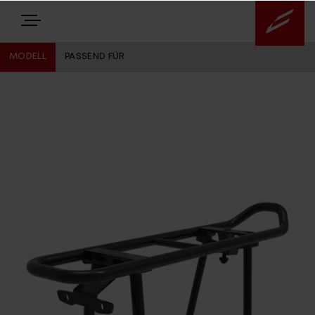
MODELL
PASSEND FÜR
E-BIKES
BIKES
NEWS
EQUIPMENT
Highlights
Über uns