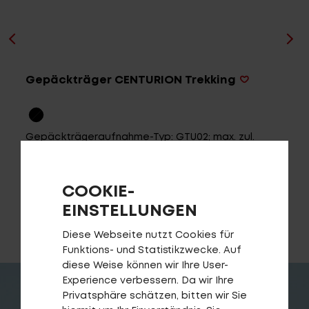
Fragen - Antworten / FAQ
Finde die richtige Rahmengröße
Gepäckträger CENTURION Trekking
Gepäckträgeraufnahme-Typ: GTU02; max. zul.
Belastbarkeit: 20 kg
COOKIE-
HÄNDLERSUCHE
EINSTELLUNGEN
Diese Webseite nutzt Cookies für
Funktions- und Statistikzwecke. Auf
diese Weise können wir Ihre User-
Experience verbessern. Da wir Ihre
Privatsphäre schätzen, bitten wir Sie