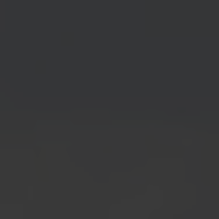
Service
Stories
Partner
Top-Links
Finde dein Bike
Jetzt zu unserem Newsletter anmelden
Karriere bei CENTURION
Händlersuche
Wir sind Qualität