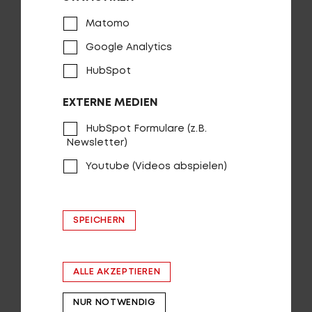
Matomo
Google Analytics
HubSpot
Login
de-DE
EXTERNE MEDIEN
HÄNDLERSUCHE
HubSpot Formulare (z.B.
Newsletter)
Youtube (Videos abspielen)
SPEICHERN
VAUDE
ALLE AKZEPTIEREN
Verantwortung für Mensch und Natur
NUR NOTWENDIG