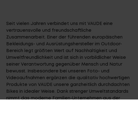
Seit vielen Jahren verbindet uns mit VAUDE eine
vertrauensvolle und freundschaftliche
Zusammenarbeit. Einer der führenden europäischen
Bekleidungs- und Ausrüstungshersteller im Outdoor-
Bereich legt größten Wert auf Nachhaltigkeit und
Umweltfreundlichkeit und ist sich in vorbildlicher Weise
seiner Verantwortung gegenüber Mensch und Natur
bewusst. Insbesondere bei unseren Foto- und
Videoaufnahmen ergänzen die qualitativ hochwertigen
Produkte von VAUDE unsere ganzheitlich durchdachten
Bikes in idealer Weise. Dank strenger Umweltstandards
nimmt das moderne Familien-Unternehmen aus der
Region eine Vorreiterrolle im Bekleidungs- und
Ausrüstungssektor ein.
Titelbild © VAUDE