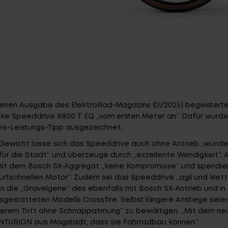
enenen Ausgabe des ElektroRad-Magazins (01/2025) begeisterte
ike Speeddrive R800 T EQ „vom ersten Meter an“. Dafür wurde
Preis-Leistungs-Tipp ausgezeichnet.
Gewicht lasse sich das Speeddrive auch ohne Antrieb „wunderb
g für die Stadt“ und überzeuge durch „exzellente Wendigkeit“.
t dem Bosch SX-Aggregat „keine Kompromisse“ und spendie
urtschnellen Motor“. Zudem sei das Speeddrive „agil und klette
die „Gravelgene“ des ebenfalls mit Bosch SX-Antrieb und in 
gestatteten Modells Crossfire. Selbst längere Anstiege seie
kerem Tritt ohne Schnappatmung“ zu bewältigen. „Mit dem ne
NTURION aus Magstadt, dass sie Fahrradbau können.“