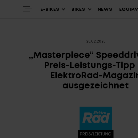
E-BIKES
BIKES
NEWS
EQUIP
25.02.2025
Highlights
Mountain
Mountainbikes
„Masterpiece“ Speeddri
Preis-Leistungs-Tipp
Über uns
Trekking
Cross – Urban
ElektroRad-Magazi
ausgezeichnet
Service
Gravel & Commute
Youth & Kids
Stories
Cargo & City
Alle Modelle