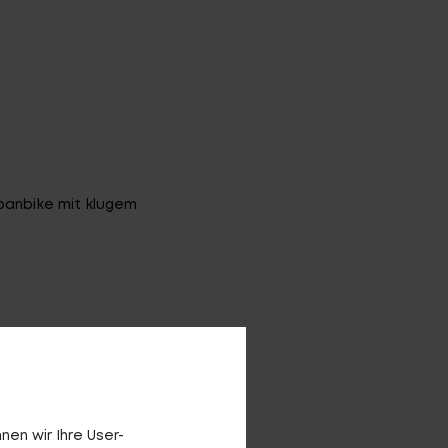
E ARCHIV
FINDE DEIN E-BIKE
banbike mit klugem
en wir Ihre User-