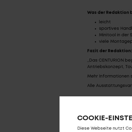
Was der Redaktion b
leicht
sportives Handl
Minitool in der
viele Montage
Fazit der Redaktion:
„Das CENTURION begei
Antriebskonzept, Tou
Mehr Informationen s
Alle Ausstattungsvar
PRODUKT
COOKIE-EINST
SPEEDDRIVE R800 T
Diese Webseite nutzt Cook