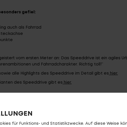
E-BIK
esonders gefiel:
ing auch als Fahrrad
 Steckachse
punkte
stert vom ersten Meter an: Das Speeddrive ist ein agiles Ur
renambitionen und Fahrradcharakter. Richtig toll!“
owie alle Highlights des Speeddrive im Detail gibt es
hier.
ianten des Speeddrive gibt es
hier.
 ANSEHEN
ELLUNGEN
 EQ 2026
ies für Funktions- und Statistikzwecke. Auf diese Weise könn