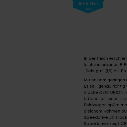
Partner
In der frisch erschi
leichtes urbanes E-B
„Sehr gut“ (1,5) als 
Mit seinem geringen 
Es sei „genau richti
mache CENTURION mi
Urbanbike“ einen „sp
Feldwegen spüre man 
gleichem Rahmen aus
Speeddrive „mit loc
Speeddrive zeigt CE