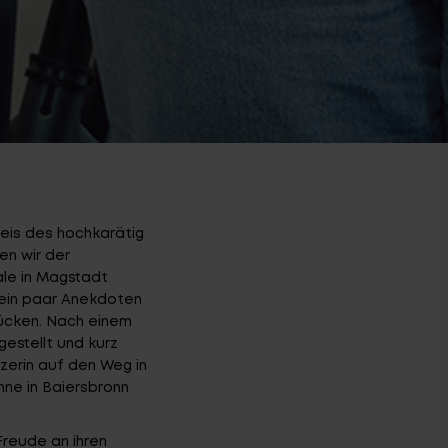
is des hochkarätig
en wir der
ale in Magstadt
 ein paar Anekdoten
ücken. Nach einem
estellt und kurz
zerin auf den Weg in
nne
in Baiersbronn
Freude an ihren