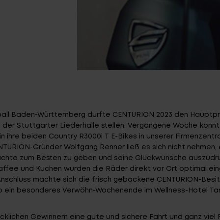
all Baden-Württemberg durfte CENTURION 2023 den Hauptpre
der Stuttgarter Liederhalle stellen. Vergangene Woche konnt
in ihre beiden Country R3000i T E-Bikes in unserer Firmenzentr
TURION-Gründer Wolfgang Renner ließ es sich nicht nehmen,
ichte zum Besten zu geben und seine Glückwünsche auszudr
affee und Kuchen wurden die Räder direkt vor Ort optimal eing
Anschluss machte sich die frisch gebackene CENTURION-Besit
o ein besonderes Verwöhn-Wochenende im
Wellness-Hotel Ta
cklichen Gewinnern eine gute und sichere Fahrt und ganz viel 