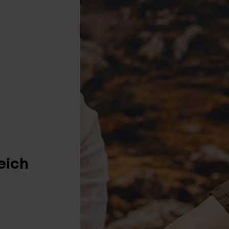
E-BIK
eich