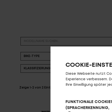
Partner
COOKIE-EINST
Diese Webseite nutzt Cook
Experience verbessern. Da 
Ihre Einwilligung später 
Zeige
1-2
von
2
Einträgen.
FUNKTIONALE COOKIE
(SPRACHERKENNUNG,