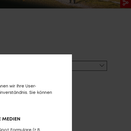
en wir Ihre User-
inverständnis. Sie können
E ARCHIV
FINDE DEIN E-BIKE
E MEDIEN
pot Formulare (z.B.