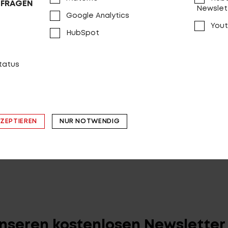
NFRAGEN
Newslet
Google Analytics
Yout
HubSpot
status
rossfire Gravel 2000
VERGLEICHEN
KZEPTIEREN
NUR NOTWENDIG
unseren kostenlosen Newslette