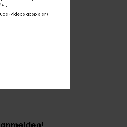
ter)
ube (Videos abspielen)
r anmelden!