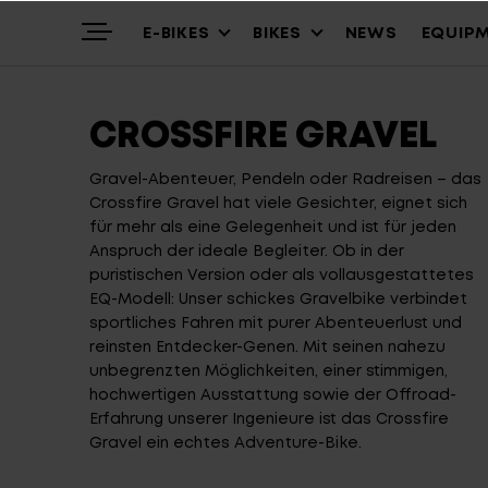
E-BIKES
BIKES
NEWS
EQUIP
CROSSFIRE GRAVEL
Highlights
Mountain
Mountainbikes
Gravel-Abenteuer, Pendeln oder Radreisen – das
Crossfire Gravel hat viele Gesichter, eignet sich
für mehr als eine Gelegenheit und ist für jeden
Über uns
Trekking
Cross – Urban
Anspruch der ideale Begleiter. Ob in der
puristischen Version oder als vollausgestattetes
EQ-Modell: Unser schickes Gravelbike verbindet
sportliches Fahren mit purer Abenteuerlust und
Service
Gravel & Commute
Youth & Kids
reinsten Entdecker-Genen. Mit seinen nahezu
unbegrenzten Möglichkeiten, einer stimmigen,
hochwertigen Ausstattung sowie der Offroad-
Stories
Cargo & City
Alle Modelle
Erfahrung unserer Ingenieure ist das Crossfire
Gravel ein echtes Adventure-Bike.