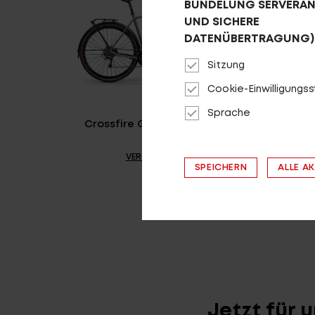
BÜNDELUNG SERVERA
UND SICHERE
DATENÜBERTRAGUNG)
Sitzung
Cookie-Einwilligungs
Sprache
Crossfire Gravel 2000 EQ
C
VERGLEICHEN
SPEICHERN
ALLE A
Jetzt für 