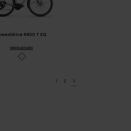
peeddrive R800 T EQ
VERGLEICHEN
1
2
3