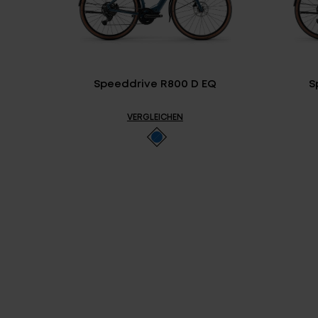
Speeddrive R800 D EQ
S
VERGLEICHEN