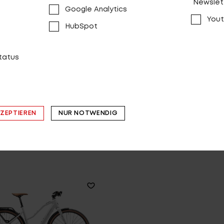
Newslet
Google Analytics
Yout
HubSpot
status
eeddrive R2000 D EQ
Speeddrive R2000 T
KZEPTIEREN
NUR NOTWENDIG
VERGLEICHEN
VERGLEICHEN