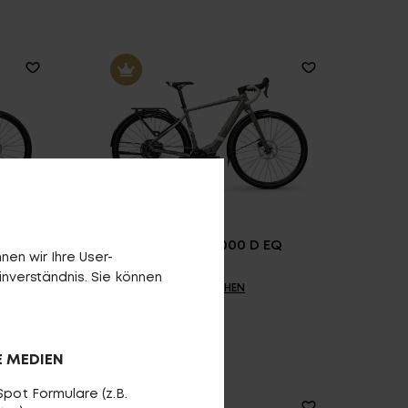
Crossfire R1000 D EQ
en wir Ihre User-
inverständnis. Sie können
VERGLEICHEN
E MEDIEN
pot Formulare (z.B.