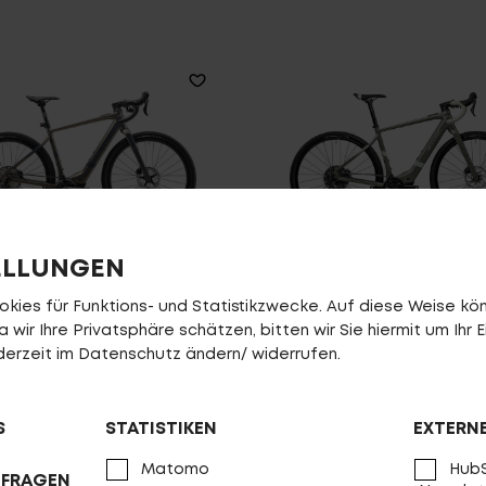
ELLUNGEN
Crossfire R2000 D
Crossfire R1000 D
ies für Funktions- und Statistikzwecke. Auf diese Weise könn
wir Ihre Privatsphäre schätzen, bitten wir Sie hiermit um Ihr E
VERGLEICHEN
VERGLEICHEN
jederzeit im Datenschutz ändern/ widerrufen.
S
STATISTIKEN
EXTERN
Matomo
HubS
NFRAGEN