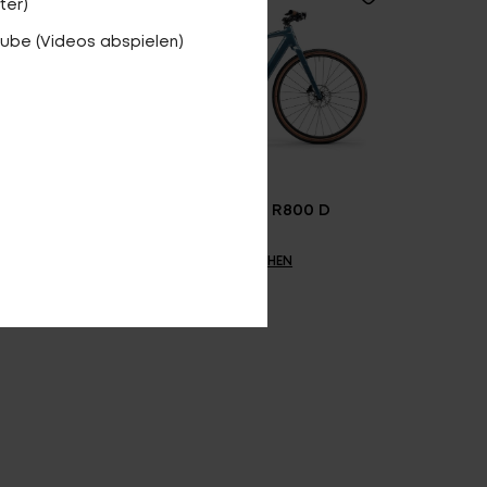
ter)
ube (Videos abspielen)
 EQ
Speeddrive R800 D
VERGLEICHEN