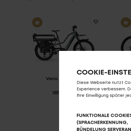
COOKIE-EINST
Vario R960i MTB
Diese Webseite nutzt Cook
Experience verbessern. Da 
VERGLEICHEN
Ihre Einwilligung später 
FUNKTIONALE COOKIE
(SPRACHERKENNUNG,
BÜNDELUNG SERVERA