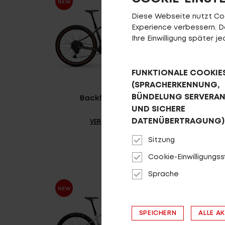
Diese Webseite nutzt Cook
Experience verbessern. Da 
Ihre Einwilligung später 
FUNKTIONALE COOKIE
(SPRACHERKENNUNG,
BÜNDELUNG SERVERA
Backfire R2000
UND SICHERE
DATENÜBERTRAGUNG)
VERGLEICHEN
Sitzung
Cookie-Einwilligungs
Sprache
SPEICHERN
ALLE A