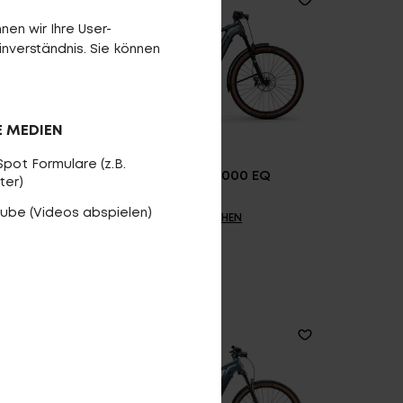
en wir Ihre User-
inverständnis. Sie können
E MEDIEN
pot Formulare (z.B.
Backfire R2000 EQ
ter)
ube (Videos abspielen)
VERGLEICHEN