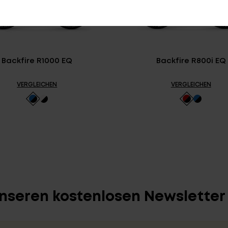
Backfire R1000 EQ
Backfire R800i EQ
VERGLEICHEN
VERGLEICHEN
unseren kostenlosen Newslette