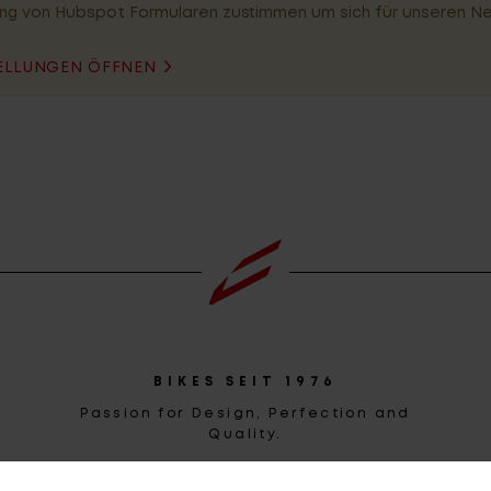
ng von Hubspot Formularen zustimmen um sich für unseren N
ELLUNGEN ÖFFNEN
BIKES SEIT 1976
Passion for Design, Perfection and
Quality.