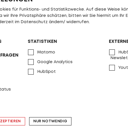
ies für Funktions- und Statistikzwecke. Auf diese Weise könn
wir Ihre Privatsphäre schätzen, bitten wir Sie hiermit um Ihr E
jederzeit im Datenschutz ändern/ widerrufen.
S
STATISTIKEN
EXTERN
Matomo
HubS
NFRAGEN
Backfire R2000
Backfire R2000 EQ
Newslet
Google Analytics
Yout
VERGLEICHEN
VERGLEICHEN
HubSpot
status
KZEPTIEREN
NUR NOTWENDIG