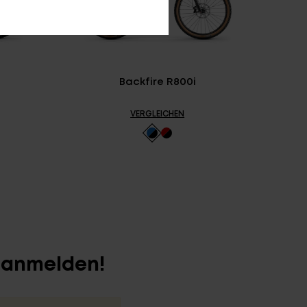
Backfire R800i
VERGLEICHEN
r anmelden!