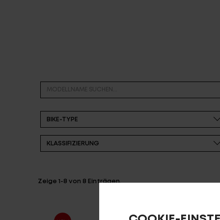
Partner
Zeige
1-8
von
8
Einträgen.
COOKIE-EINST