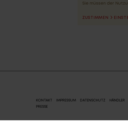
Sie müssen der Nutzu
ZUSTIMMEN
EINST
KONTAKT
IMPRESSUM
DATENSCHUTZ
HÄNDLER
PRESSE