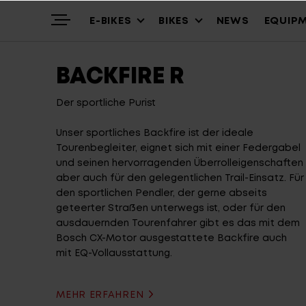
E-BIKES
BIKES
NEWS
EQUIP
BACKFIRE R
Highlights
Mountain
Mountainbikes
Der sportliche Purist
Unser sportliches Backfire ist der ideale
Tourenbegleiter, eignet sich mit einer Federgabel
Über uns
Trekking
Cross – Urban
und seinen hervorragenden Überrolleigenschaften
aber auch für den gelegentlichen Trail-Einsatz. Für
den sportlichen Pendler, der gerne abseits
Service
Gravel & Commute
Youth & Kids
geteerter Straßen unterwegs ist, oder für den
ausdauernden Tourenfahrer gibt es das mit dem
Bosch CX-Motor ausgestattete Backfire auch
mit EQ-Vollausstattung.
Stories
Cargo & City
Alle Modelle
MEHR ERFAHREN