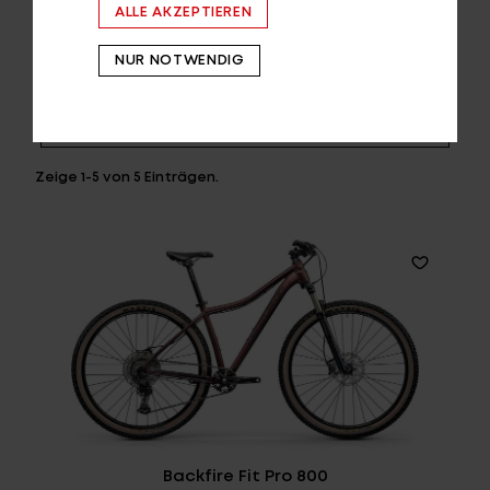
ALLE AKZEPTIEREN
NUR NOTWENDIG
Zeige
1-5
von
5
Einträgen.
Backfire Fit Pro 800