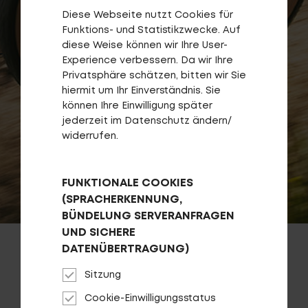
Diese Webseite nutzt Cookies für
Funktions- und Statistikzwecke. Auf
diese Weise können wir Ihre User-
Experience verbessern. Da wir Ihre
Privatsphäre schätzen, bitten wir Sie
hiermit um Ihr Einverständnis. Sie
können Ihre Einwilligung später
Login
de-DE
jederzeit im Datenschutz ändern/
widerrufen.
HÄNDLERSUCHE
FUNKTIONALE COOKIES
(SPRACHERKENNUNG,
BÜNDELUNG SERVERANFRAGEN
UND SICHERE
DATENÜBERTRAGUNG)
BACKFIRE FIT
Sitzung
Cookie-Einwilligungsstatus
Das Backfire Fit überzeugt durch Komfort bei