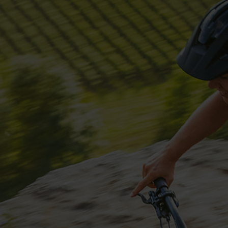
Service
Stories
Partner
Top-Links
Finde dein Bike
Jetzt zu unserem Newsletter anmelden
Karriere bei CENTURION
Händlersuche
Wir sind Qualität